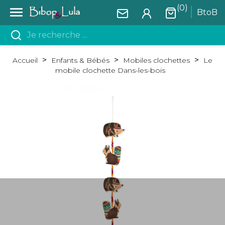
(0)

BtoB
Accueil
Enfants & Bébés
Mobiles clochettes
Le
mobile clochette Dans-les-bois