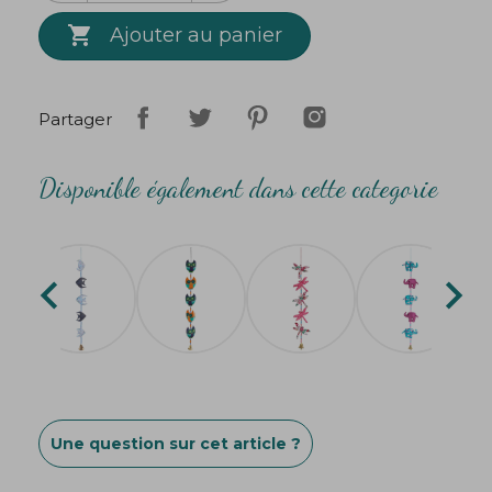
Création
Bibop
&
Lula

Ajouter au panier
Partager
Disponible également dans cette categorie


Une question sur cet article ?