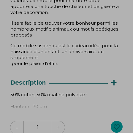
Colorés, ce mobile pour chambre bébé
apportera une touche de chaleur et de gaieté à
votre décoration.
Il sera facile de trouver votre bonheur parmi les
nombreux motif d'animaux ou motifs poétiques
proposés.
Ce mobile suspendu est le cadeau idéal pour la
naissance d'un enfant, un anniversaire, ou
simplement
pour le plaisir d’offrir.
+
Description
50% coton, 50% ouatine polyester
Hauteur : 70 cm
Ceci n'est pas un jouet. Tenir hors de portée des
enfants. A placer en hauteur.
favorite_border