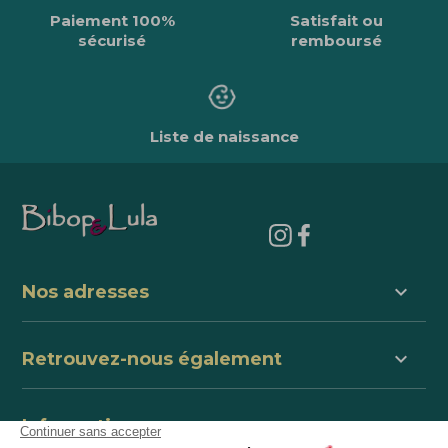
Paiement 100%
Satisfait ou
sécurisé
remboursé
Liste de naissance
keyboard_arrow_down
Nos adresses
keyboard_arrow_down
Retrouvez-nous également
keyboard_arrow_down
Informations