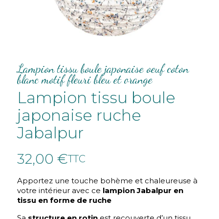
Lampion tissu boule japonaise oeuf coton
blanc motif fleuri bleu et orange
Lampion tissu boule
japonaise ruche
Jabalpur
32,00 €
TTC
Apportez une touche bohème et chaleureuse à
votre intérieur avec ce
lampion Jabalpur en
tissu en forme de ruche
Sa
structure en rotin
est recouverte d’un tissu