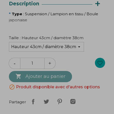
+
Description
*
Type
: Suspension / Lampion en tissu / Boule
japonaise
*
Style
: Bohème, floral, artisanal
Taille : Hauteur 43cm / diamètre 38cm
*
Forme
: Ruche
*
Matériaux
:
Structure : rotin /
Revêtement : tissu
imprimé
favorite_border
*
Fabrication
: Artisanale

Ajouter au panier
*
Installation
:

Produit disponible avec d'autres options
Barre en métal pour une suspension facile
À fixer au plafond ou directement au-dessus
Partager
d’une douille
*
Dimensions disponibles
:
Petit modèle : H 43 Ø 38