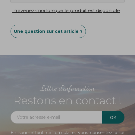
puissance
Prévenez-moi lorsque le produit est disponible
Utiliser une
brosse douce
pour préserver le
tissu
Une question sur cet article ?
Création
Bibop
&
Lula
Lettre d'information
Restons en contact !
En soumettant ce formulaire, vous consentez à ce