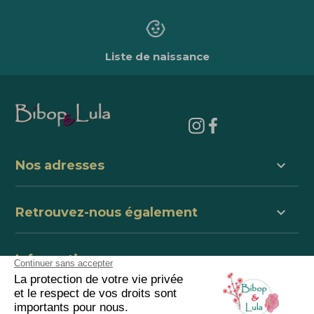
Liste de naissance
keyboard_arrow_down
Nos adresses
keyboard_arrow_down
Retrouvez-nous également
keyboard_arrow_down
Informations
keyboard_arrow_down
centre de support