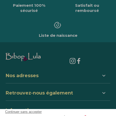
Paiement 100%
Satisfait ou
sécurisé
remboursé
Liste de naissance
keyboard_arrow_down
Nos adresses
keyboard_arrow_down
Retrouvez-nous également
keyboard_arrow_down
Informations