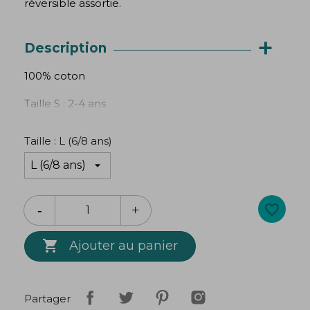
réversible assortie.
+
Description
100% coton
Taille S : 2-4 ans
Taille M : 4-6 ans
Taille : L (6/8 ans)
Taille L : 6-8 ans
favorite_border

Ajouter au panier
Partager