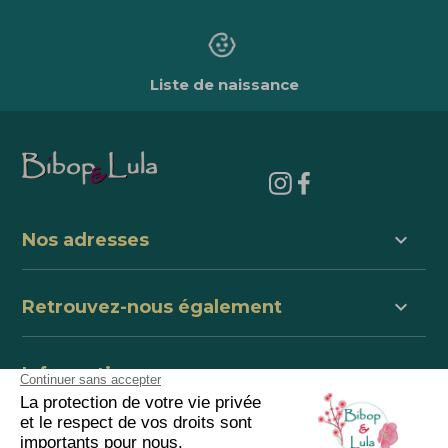
Liste de naissance
keyboard_arrow_down
Nos adresses
keyboard_arrow_down
Retrouvez-nous également
keyboard_arrow_down
Informations
keyboard_arrow_down
centre de support