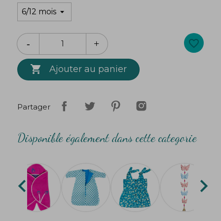
favorite_border

Ajouter au panier
Partager
Disponible également dans cette categorie

