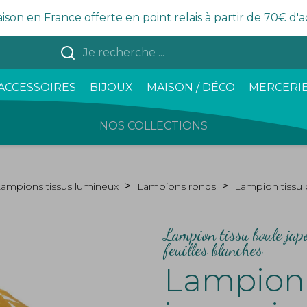
aison en France offerte en point relais à partir de 70€ d'
ACCESSOIRES
BIJOUX
MAISON / DÉCO
MERCERIE
NOS COLLECTIONS
ampions tissus lumineux
Lampions ronds
Lampion tissu
Lampion tissu boule ja
feuilles blanches
Lampion 