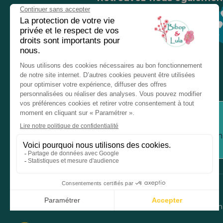
Nos magasins
Chez nos revendeurs
Service client
Inform
Mentions légales
Donné