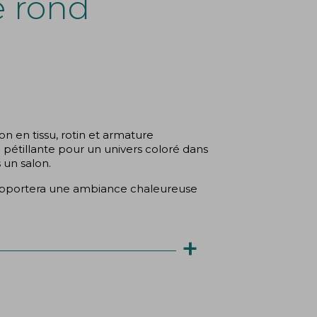
e rond
ion en tissu, rotin et armature
(2 avis)
pétillante pour un univers coloré dans
un salon.
 apportera une ambiance chaleureuse
+