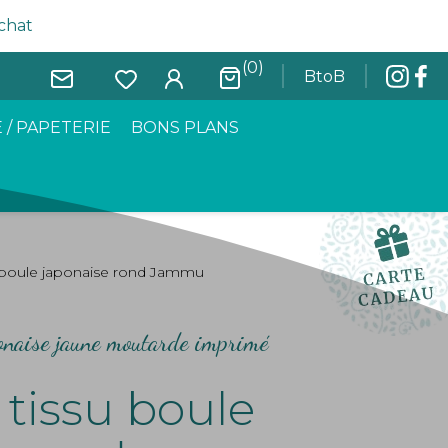
achat
(0)
BtoB
 / PAPETERIE
BONS PLANS
 boule japonaise rond Jammu
ponaise jaune moutarde imprimé
tissu boule