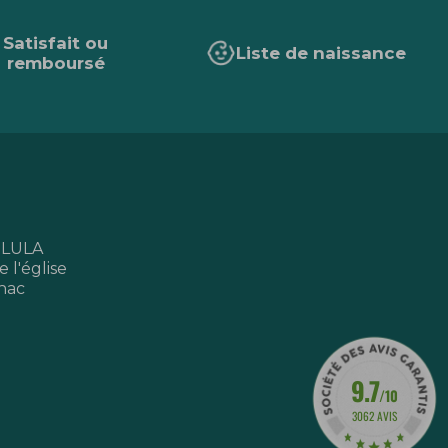
Satisfait ou
Liste de naissance
remboursé
 LULA
 l'église
nac
9.7
/10
3062 AVIS