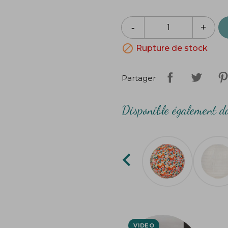
Ampoule non fournie.
Ampoule 60W max ou écono

Rupture de stock
Création
Bibop
&
Lula
Partager
Disponible également da
