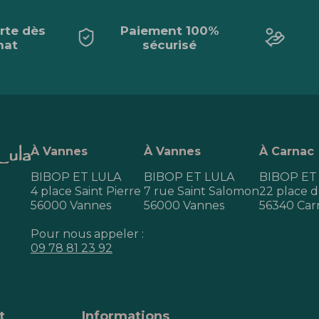
erte dès
Paiement 100%
hat
sécurisé
À Vannes
À Vannes
À Carnac
BIBOP ET LULA
BIBOP ET LULA
BIBOP ET
4 place Saint Pierre
7 rue Saint Salomon
22 place de
56000 Vannes
56000 Vannes
56340 Car
Pour nous appeler :
09 78 81 23 92
t
Informations