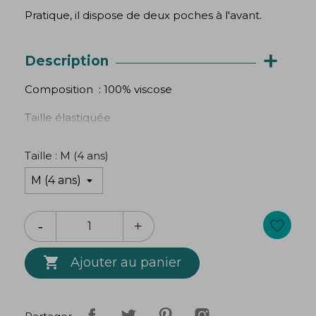
Pratique, il dispose de deux poches à l'avant.
+
Description
Composition : 100% viscose
Taille élastiquée
3 tailles disponibles :
Taille : M (4 ans)
S : 2 ans / Longueur : 50 cm
M : 4 ans / Longueur : 60 cm
favorite_border
L : 6 ans / Longueur : 70 cm
Création
Bibop
&
Lula

Ajouter au panier