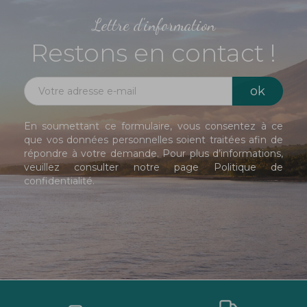
Lettre d'information
Restons en contact !
En soumettant ce formulaire, vous consentez à ce
que vos données personnelles soient traitées afin de
répondre à votre demande. Pour plus d’informations,
veuillez consulter notre page
Politique de
confidentialité
.