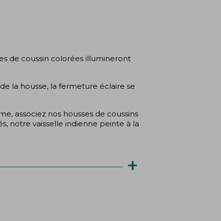
(2 avis)
es de coussin colorées illumineront
de la housse, la fermeture éclaire se
e, associez nos housses de coussins
s, notre vaisselle indienne peinte à la
+