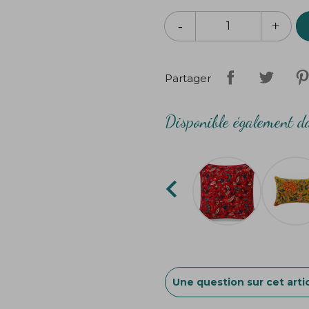
lavage à la main conseillé
housse vendue sans garnit
Partager
Disponible également da

Une question sur cet artic