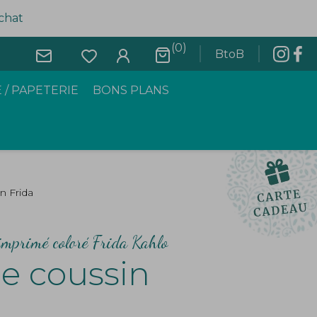
achat
(0)
BtoB
 / PAPETERIE
BONS PLANS
n Frida
 imprimé coloré Frida Kahlo
e coussin