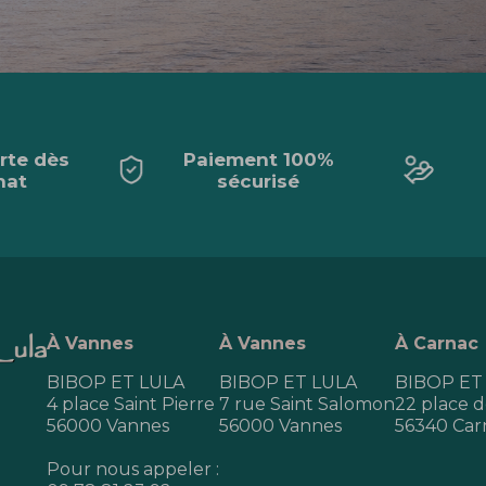
erte dès
Paiement 100%
hat
sécurisé
À Vannes
À Vannes
À Carnac
BIBOP ET LULA
BIBOP ET LULA
BIBOP ET
4 place Saint Pierre
7 rue Saint Salomon
22 place de
56000 Vannes
56000 Vannes
56340 Car
Pour nous appeler :