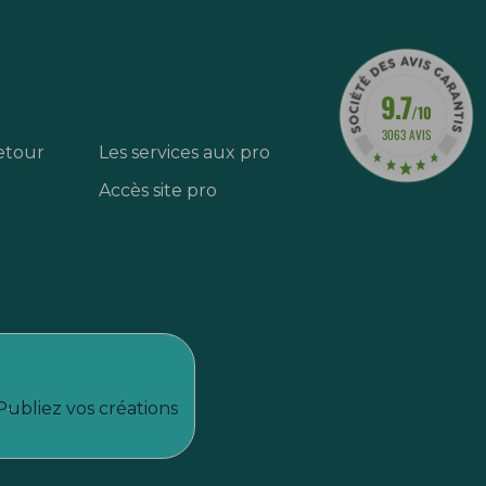
9.7
/10
3063 AVIS
etour
Les services aux pro
Accès site pro
Publiez vos créations