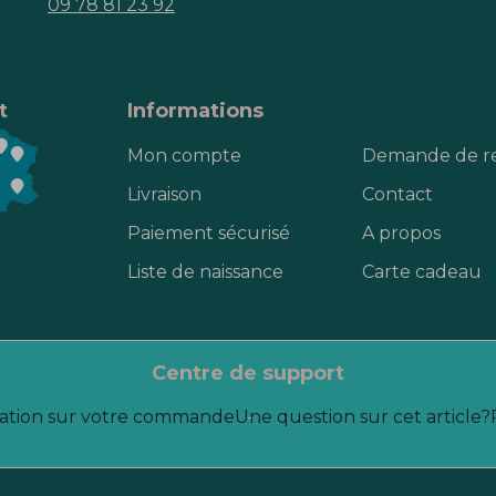
09 78 81 23 92
t
Informations
Mon compte
Demande de r
Livraison
Contact
Paiement sécurisé
A propos
Liste de naissance
Carte cadeau
centre de support
ation sur votre commande
Une question sur cet article?