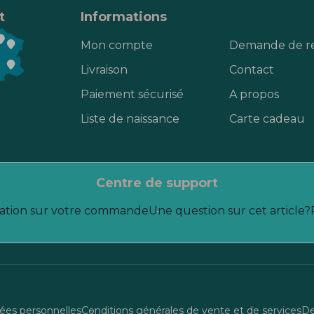
t
Informations
Mon compte
Demande de r
Livraison
Contact
Paiement sécurisé
A propos
Liste de naissance
Carte cadeau
centre de support
ation sur votre commande
Une question sur cet article?
es personnelles
Conditions générales de vente et de services
De