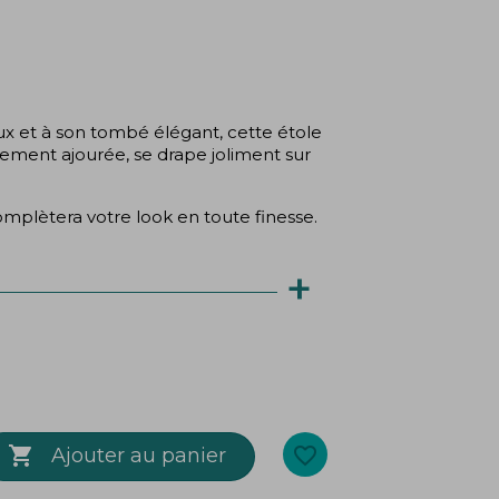
(1 avis)
x et à son tombé élégant, cette étole
tement ajourée, se drape joliment sur
plètera votre look en toute finesse.
+

favorite_border
Ajouter au panier