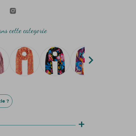
ns cette categorie

le ?
+