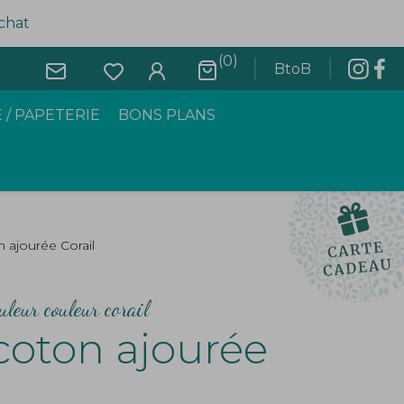
achat
(0)
BtoB
 / PAPETERIE
BONS PLANS
 ajourée Corail
uleur couleur corail
coton ajourée