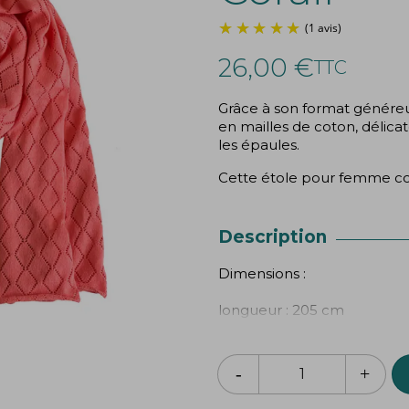
26,00 €
TTC
Grâce à son format généreu
en mailles de coton, délica
les épaules.
Cette étole pour femme com
Description
Dimensions :
longueur : 205 cm
largeur 68 cm
100% coton