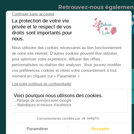
Retrouvez-nous égalemen
Nos magasins
Chez nos revendeurs
Service client
Inform
Mentions légales
Donné