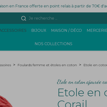
aison en France offerte en point relais à partir de 70€ d'
ACCESSOIRES
BIJOUX
MAISON / DÉCO
MERCERIE
NOS COLLECTIONS
ssoires
Foulards femme et étoles en coton
Etole en coton
Etole en coton ajourée co
Etole en 
Corail