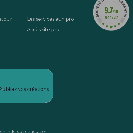
9.7
/10
3060 AVIS
etour
Les services aux pro
Accès site pro
Publiez vos créations
mande de rétractation