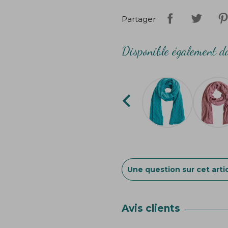
Lavable en machine à 30°
Partager
Création
Bibop
&
Lula
Disponible également da

Une question sur cet artic
Avis clients