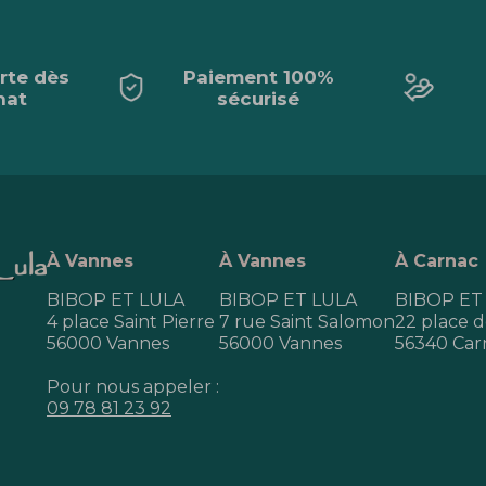
erte dès
Paiement 100%
hat
sécurisé
À Vannes
À Vannes
À Carnac
BIBOP ET LULA
BIBOP ET LULA
BIBOP ET
4 place Saint Pierre
7 rue Saint Salomon
22 place de
56000 Vannes
56000 Vannes
56340 Car
Pour nous appeler :
09 78 81 23 92