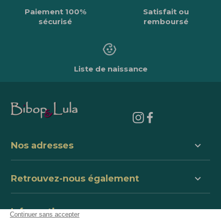
Paiement 100%
Satisfait ou
sécurisé
remboursé
Liste de naissance
keyboard_arrow_down
Nos adresses
keyboard_arrow_down
Retrouvez-nous également
keyboard_arrow_down
Informations