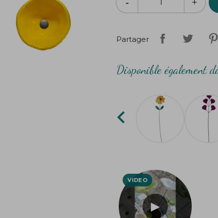
Chaque fleur étant unique, de l
peuvent survenir, ajoutant ainsi 
Partager
Disponible également da
