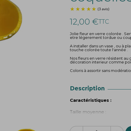
12,00 €
TTC
Jolie fleur en verre colorée . Se
etre légerement tordue ou cou
A installer dans un vase , ou à p
touche colorée toute l'année .
Nos fleurs en verre résistent au
décoration interieur comme pou
Coloris à assortir sans modérat
Description
Caractéristiques :
Taille moyenne :
Longueur de la tige : 4
Diamètre de la fleur : 9