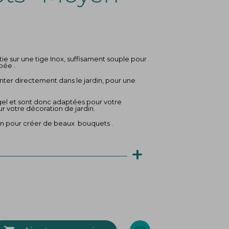
(3 avis)
rtie sur une tige Inox, suffisament souple pour
pée .
lanter directement dans le jardin, pour une
 gel et sont donc adaptées pour votre
r votre décoration de jardin.
ion pour créer de beaux bouquets .
+
3 cm
 cm