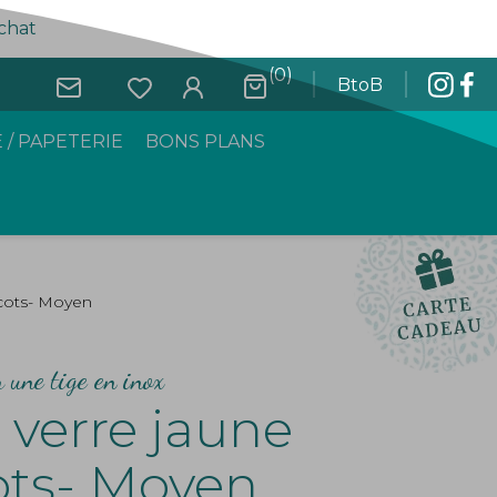
achat
(0)
BtoB
 / PAPETERIE
BONS PLANS
icots- Moyen
r une tige en inox
 verre jaune
ots- Moyen