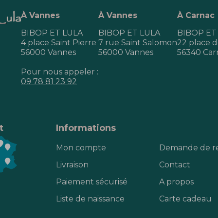
À Vannes
À Vannes
À Carnac
BIBOP ET LULA
BIBOP ET LULA
BIBOP ET
4 place Saint Pierre
7 rue Saint Salomon
22 place de
56000 Vannes
56000 Vannes
56340 Car
Pour nous appeler :
09 78 81 23 92
t
Informations
Mon compte
Demande de r
Livraison
Contact
Paiement sécurisé
A propos
Liste de naissance
Carte cadeau