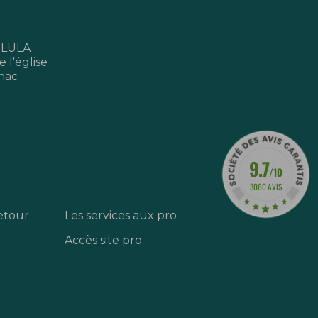
 LULA
 l'église
nac
9.7
/10
3060 AVIS
etour
Les services aux pro
Accès site pro