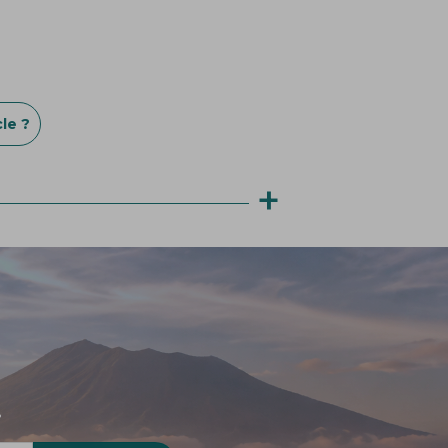
le ?
+
!