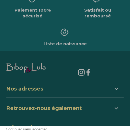
Paiement 100%
Satisfait ou
sécurisé
remboursé
Liste de naissance
keyboard_arrow_down
Nos adresses
keyboard_arrow_down
Retrouvez-nous également
keyboard_arrow_down
Informations