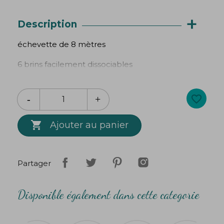
+
Description
échevette de 8 mètres
6 brins facilement dissociables
100 % coton
favorite_border

Ajouter au panier
Partager
Disponible également dans cette categorie