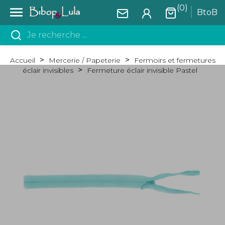
(0)

BtoB
Accueil
Mercerie / Papeterie
Fermoirs et fermetures
éclair invisibles
Fermeture éclair invisible Pastel