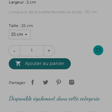
Largeur : 2 cm
Longueur de la petite fermeture éclair : 25 cm
Longueur de la grande fermeture éclair : 51 cm
Taille : 25 cm
favorite_border

Ajouter au panier
Partager
Disponible également dans cette categorie