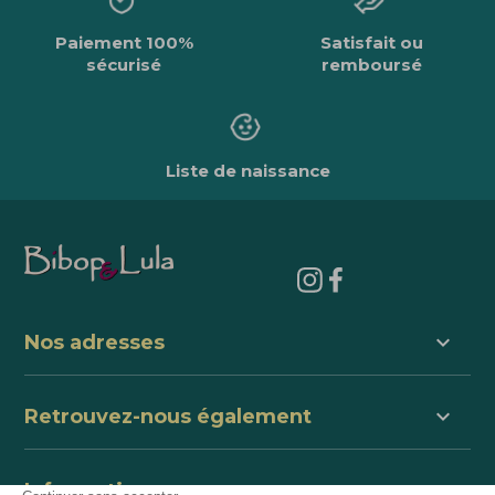
Paiement 100%
Satisfait ou
sécurisé
remboursé
Liste de naissance
keyboard_arrow_down
Nos adresses
keyboard_arrow_down
Retrouvez-nous également
keyboard_arrow_down
Informations