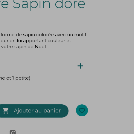
e Sapin doré
forme de sapin colorée avec un motif
érieur en lui apportant couleur et
 votre sapin de Noël.
+
e et 1 petite)

favorite_border
Ajouter au panier