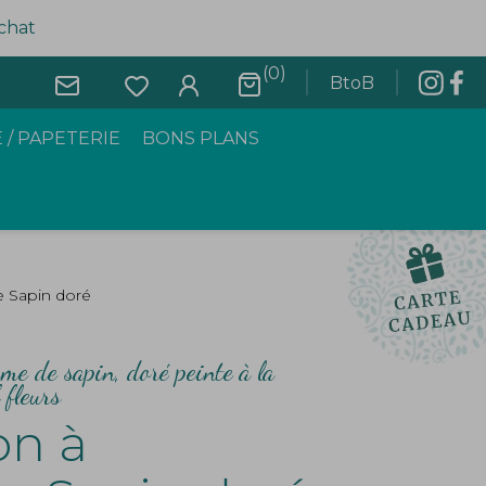
achat
(0)
BtoB
 / PAPETERIE
BONS PLANS
e Sapin doré
me de sapin, doré peinte à la
 fleurs
on à