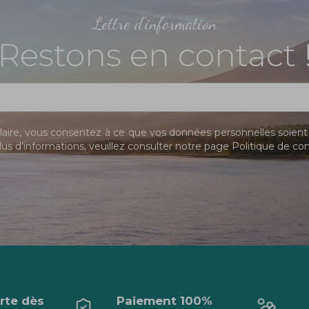
Lettre d'information
Restons en contact 
ire, vous consentez à ce que vos données personnelles soient 
us d’informations, veuillez consulter notre page
Politique de con
erte dès
Paiement 100%