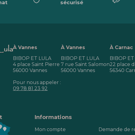
hat
sécurisé
À Vannes
À Vannes
À Carnac
BIBOP ET LULA
BIBOP ET LULA
BIBOP ET
4 place Saint Pierre
7 rue Saint Salomon
22 place de
56000 Vannes
56000 Vannes
56340 Car
Pour nous appeler :
09 78 81 23 92
t
Informations
Mon compte
Demande de r