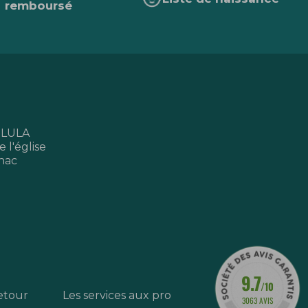
remboursé
 LULA
 l'église
nac
9.7
/10
etour
Les services aux pro
3063 AVIS