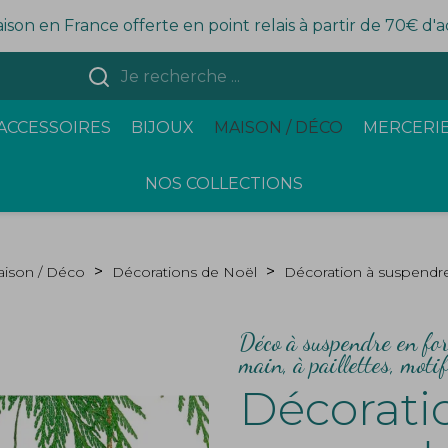
aison en France offerte en point relais à partir de 70€ d'
ACCESSOIRES
BIJOUX
MAISON / DÉCO
MERCERIE
NOS COLLECTIONS
ison / Déco
Décorations de Noël
Décoration à suspendr
Déco à suspendre en for
main, à paillettes, motif
Décorati