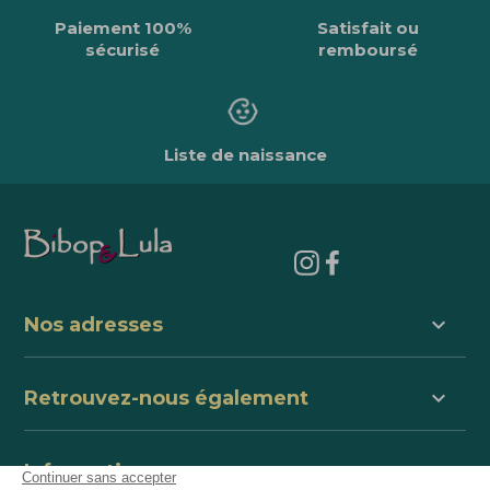
Paiement 100%
Satisfait ou
sécurisé
remboursé
Liste de naissance
keyboard_arrow_down
Nos adresses
keyboard_arrow_down
Retrouvez-nous également
keyboard_arrow_down
Informations