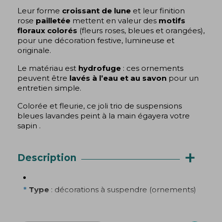
Leur forme
croissant de lune
et leur finition
rose
pailletée
mettent en valeur des
motifs
floraux colorés
(fleurs roses, bleues et orangées),
pour une décoration festive, lumineuse et
originale.
Le matériau est
hydrofuge
: ces ornements
peuvent être
lavés à l’eau et au savon
pour un
entretien simple.
Colorée et fleurie, ce joli trio de suspensions
bleues lavandes peint à la main égayera votre
sapin .
+
Description
*
Type
: décorations à suspendre (ornements)
*
Vendu
:
par 3
(3 tailles/visuels assortis)