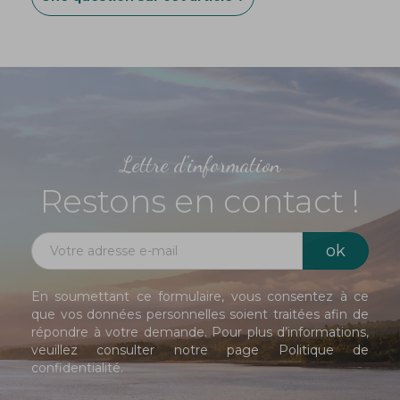
*
Suspension
: cordon doré (avec petit ruban)
Note :
chaque décoration est
peinte à la main
;
de légères variations et petites imperfections
peuvent exister, signe d’une pièce artisanale.
Lettre d'information
Restons en contact !
En soumettant ce formulaire, vous consentez à ce
que vos données personnelles soient traitées afin de
répondre à votre demande. Pour plus d’informations,
veuillez consulter notre page
Politique de
confidentialité
.