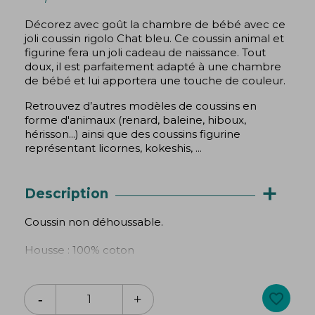
Décorez avec goût la chambre de bébé avec ce
joli coussin rigolo Chat bleu. Ce coussin animal et
figurine fera un joli cadeau de naissance. Tout
doux, il est parfaitement adapté à une chambre
de bébé et lui apportera une touche de couleur.
Retrouvez d’autres modèles de coussins en
forme d'animaux (renard, baleine, hiboux,
hérisson...) ainsi que des coussins figurine
représentant licornes, kokeshis, ...
+
Description
Coussin non déhoussable.
Housse : 100% coton
Garnissage : 100% polyester
favorite_border
Hauteur : 36 cm/ Largeur : 27 cm