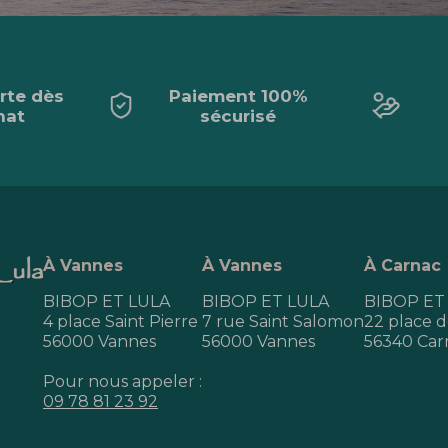
erte dès
Paiement 100%
hat
sécurisé
À Vannes
À Vannes
À Carnac
BIBOP ET LULA
BIBOP ET LULA
BIBOP ET
4 place Saint Pierre
7 rue Saint Salomon
22 place de
56000 Vannes
56000 Vannes
56340 Car
Pour nous appeler :
09 78 81 23 92