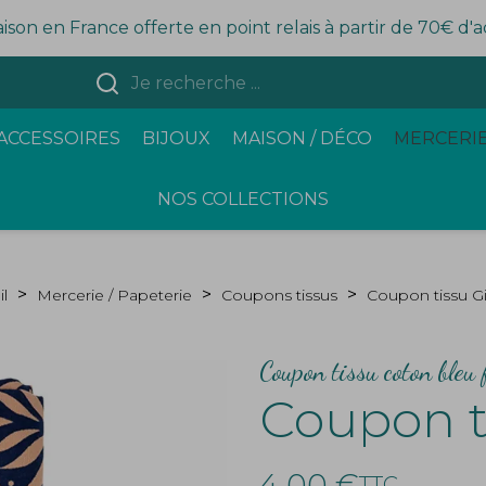
aison en France offerte en point relais à partir de 70€ d'
ACCESSOIRES
BIJOUX
MAISON / DÉCO
MERCERIE
NOS COLLECTIONS
l
Mercerie / Papeterie
Coupons tissus
Coupon tissu G
Coupon tissu coton bleu 
Coupon t
4,00 €
TTC