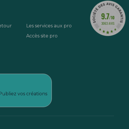
9.7
/10
3063 AVIS
etour
Les services aux pro
Accès site pro
Publiez vos créations