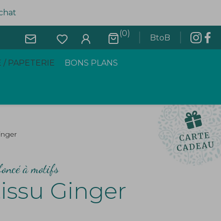
achat
(0)
BtoB
 / PAPETERIE
BONS PLANS
inger
foncé à motifs
issu Ginger