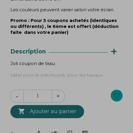
Les couleurs peuvent varier selon votre écran.
Promo : Pour 5 coupons achetés (identiques
ou différents) , le 6ème est offert (déduction
faite dans votre panier)
+
Description
Joli coupon de tissu
Idéal pour le patchwork, pour les travaux
d'aiguilles et autres petits bricolages.
100% coton
favorite_border
Dimensions: 50x70 cm

Ajouter au panier
Les couleurs peuvent varier selon votre écran.
Promo : Pour 5 coupons achetés (identiques