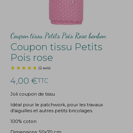
Coupon tissu Petits Pois Rose bonbon
Coupon tissu Petits
Pois rose
4,00 €
TTC
Joli coupon de tissu
(2 avis)
Idéal pour le patchwork, pour les travaux
d'aiguilles et autres petits bricolages.
100% coton
Dimensions: 50x70 cm