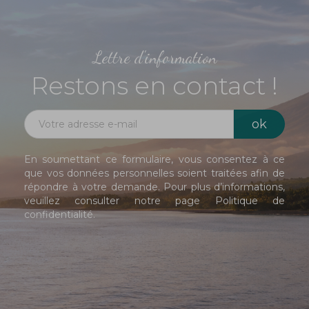
Lettre d'information
Restons en contact !
En soumettant ce formulaire, vous consentez à ce
que vos données personnelles soient traitées afin de
répondre à votre demande. Pour plus d’informations,
veuillez consulter notre page
Politique de
confidentialité
.