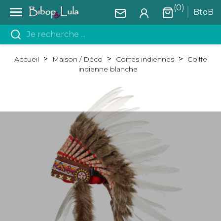
(0)

BtoB
Accueil
Maison / Déco
Coiffes indiennes
Coiffe
indienne blanche