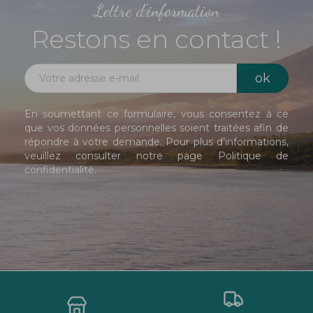
Lettre d'information
Restons en contact !
En soumettant ce formulaire, vous consentez à ce
que vos données personnelles soient traitées afin de
répondre à votre demande. Pour plus d’informations,
veuillez consulter notre page
Politique de
confidentialité
.