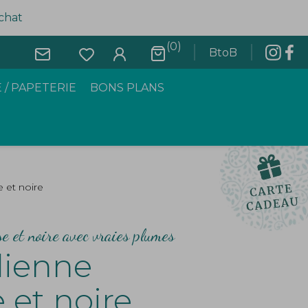
achat
(0)
BtoB
 / PAPETERIE
BONS PLANS
e et noire
se et noire avec vraies plumes
dienne
 et noire