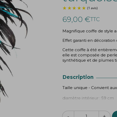
69,00 €
TTC
Magnifique coiffe de style 
Effet garanti en décorati
Cette coiffe à été entièrem
elle est composée de perles
synthétique et de plumes t
Description
Taille unique - Convient aux 
diamètre intérieur : 59 cm
facilement adaptable pour d
dos de la coiffe à l'aide d'