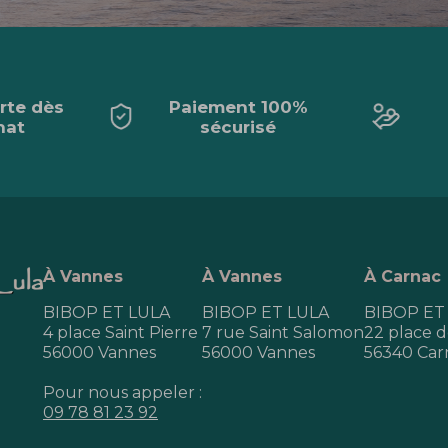
erte dès
Paiement 100%
hat
sécurisé
À Vannes
À Vannes
À Carnac
BIBOP ET LULA
BIBOP ET LULA
BIBOP ET
4 place Saint Pierre
7 rue Saint Salomon
22 place de
56000 Vannes
56000 Vannes
56340 Car
Pour nous appeler :
09 78 81 23 92