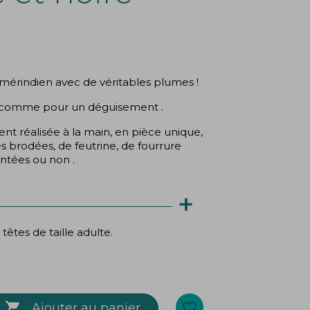
(1 avis)
amérindien avec de véritables plumes !
on comme pour un déguisement .
ent réalisée à la main, en pièce unique,
 brodées, de feutrine, de fourrure
intées ou non .
+
têtes de taille adulte.
es têtes plus petites, en pinçant le
une petite pince ou en faisant un point

favorite_border
Ajouter au panier