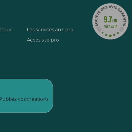
9.7
/10
3062 AVIS
etour
Les services aux pro
Accès site pro
Publiez vos créations