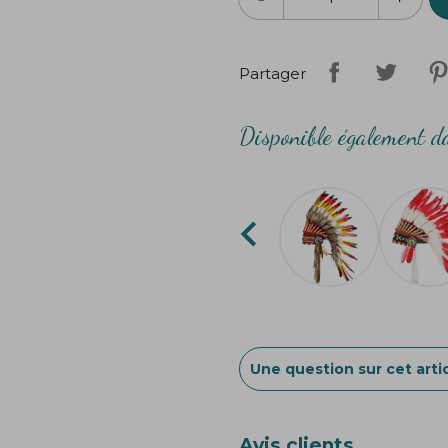
d'arrêt .
Note : cette coiffe à été fa
Partager
petites imperfections peuve
peuvent légèrement varier
Disponible également da

Une question sur cet artic
Avis clients