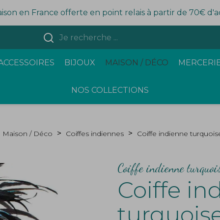
aison en France offerte en point relais à partir de 70€ d'
ACCESSOIRES
BIJOUX
MAISON / DÉCO
MERCERIE
NOS COLLECTIONS
Maison / Déco
Coiffes indiennes
Coiffe indienne turquois
Coiffe indienne turquoi
Coiffe in
turquoise