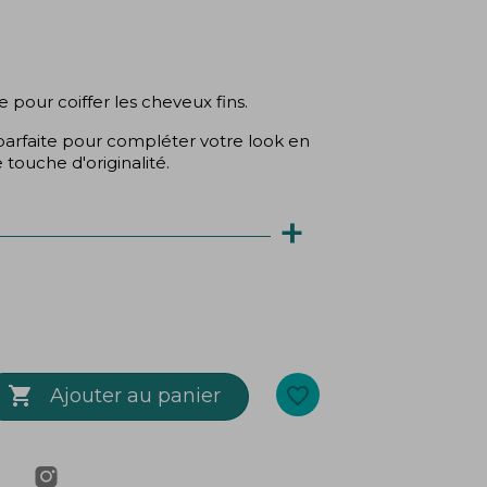
pour coiffer les cheveux fins.
parfaite pour compléter votre look en
touche d'originalité.
+
vin

favorite_border
Ajouter au panier