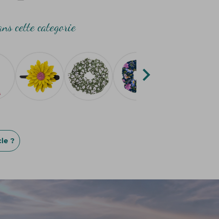
ns cette categorie

le ?