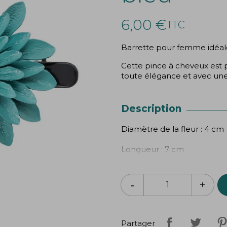
6,00 €
TTC
Barrette pour femme idéale 
Cette pince à cheveux est 
toute élégance et avec une 
Description
Diamètre de la fleur : 4 cm
Longueur : 7 cm
Composition : 100% cuir bo
Création
Bibop
&
Lula
Partager