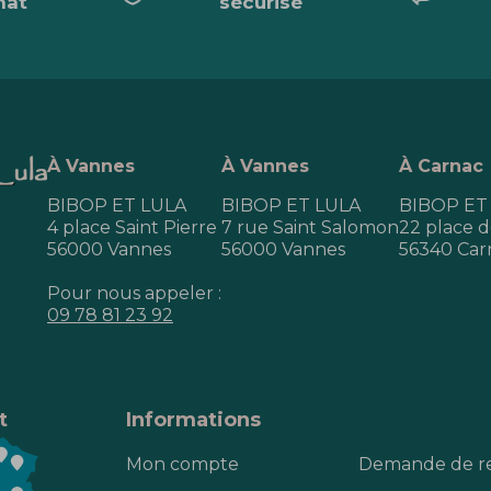
hat
sécurisé
À Vannes
À Vannes
À Carnac
BIBOP ET LULA
BIBOP ET LULA
BIBOP ET
4 place Saint Pierre
7 rue Saint Salomon
22 place de
56000 Vannes
56000 Vannes
56340 Car
Pour nous appeler :
09 78 81 23 92
t
Informations
Mon compte
Demande de r