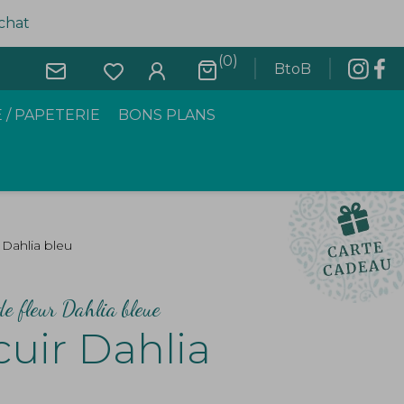
achat
(0)
BtoB
 / PAPETERIE
BONS PLANS
 Dahlia bleu
de fleur Dahlia bleue
cuir Dahlia