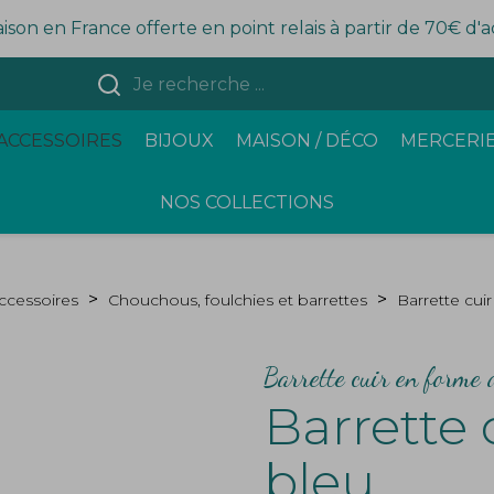
aison en France offerte en point relais à partir de 70€ d'
ACCESSOIRES
BIJOUX
MAISON / DÉCO
MERCERIE
NOS COLLECTIONS
ccessoires
Chouchous, foulchies et barrettes
Barrette cuir
Barrette cuir en forme 
Barrette 
bleu