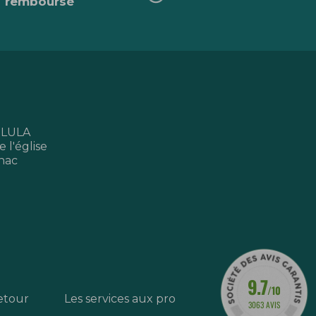
remboursé
 LULA
 l'église
nac
9.7
/10
etour
Les services aux pro
3063 AVIS