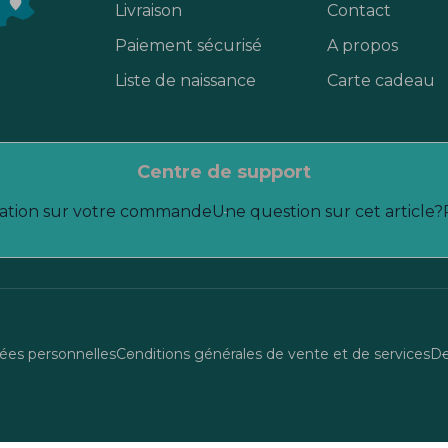
Livraison
Contact
Paiement sécurisé
A propos
Liste de naissance
Carte cadeau
centre de support
ation sur votre commande
Une question sur cet article?
es personnelles
Conditions générales de vente et de services
De