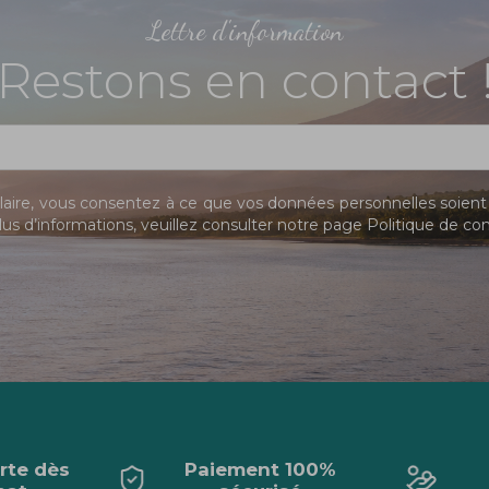
Lettre d'information
Restons en contact 
ire, vous consentez à ce que vos données personnelles soient 
us d’informations, veuillez consulter notre page
Politique de con
erte dès
Paiement 100%