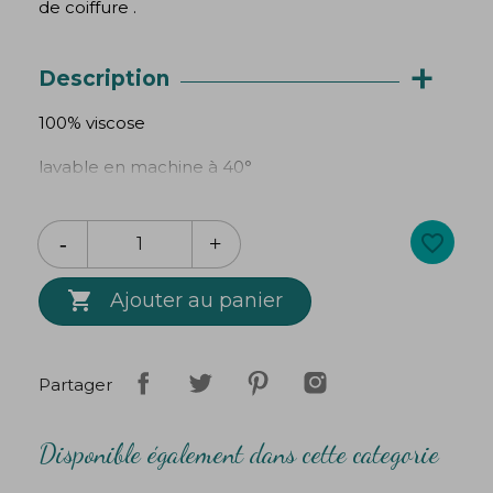
de coiffure .
+
Description
100% viscose
lavable en machine à 40°
diamètre du chouchou : 10 cm environ
favorite_border
longueur du ruban : 56 cm environ / 23 cm lorsqu'
il est attaché au chouchou

Ajouter au panier
Création
Bibop
&
Lula
Partager
Disponible également dans cette categorie