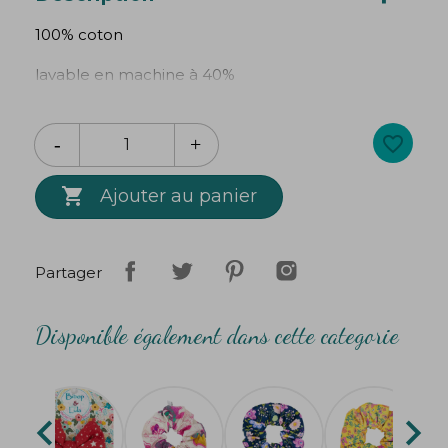
100% coton
lavable en machine à 40%
diamètre du chouchou : 12 cm environ
favorite_border
Création
Bibop
&
Lula

Ajouter au panier
Partager
Disponible également dans cette categorie

