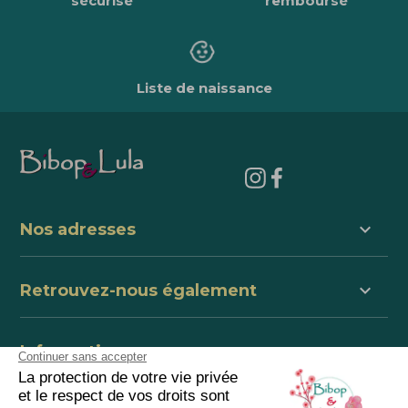
sécurisé
remboursé
Liste de naissance
keyboard_arrow_down
Nos adresses
keyboard_arrow_down
Retrouvez-nous également
keyboard_arrow_down
Informations