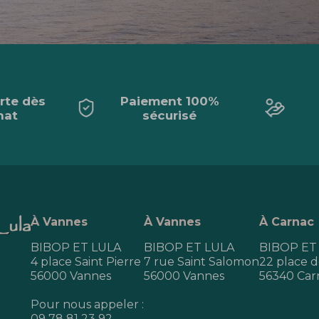
erte dès
Paiement 100%
hat
sécurisé
À Vannes
À Vannes
À Carnac
BIBOP ET LULA
BIBOP ET LULA
BIBOP ET
4 place Saint Pierre
7 rue Saint Salomon
22 place de
56000 Vannes
56000 Vannes
56340 Car
Pour nous appeler :
09 78 81 23 92