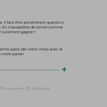
e. Il faut être persévérant quand on
. En chaussettes de tennis comme
z surement gagner !
ième paire (de votre choix) avec le
 votre panier.
+
7% polyamide, 3% élasthane