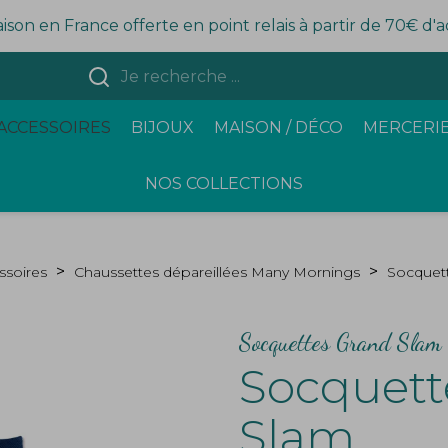
aison en France offerte en point relais à partir de 70€ d'
ACCESSOIRES
BIJOUX
MAISON / DÉCO
MERCERIE
NOS COLLECTIONS
ssoires
Chaussettes dépareillées Many Mornings
Socquet
Socquettes Grand Slam
Socquett
Slam