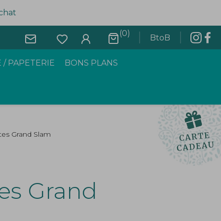
achat
(0)
BtoB
 / PAPETERIE
BONS PLANS
tes Grand Slam
es Grand