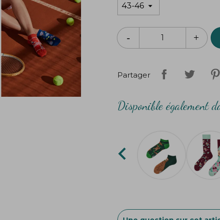
Partager
Disponible également da

Une question sur cet artic