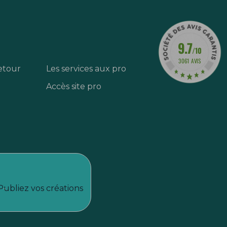
9.7
/10
3061 AVIS
etour
Les services aux pro
Accès site pro
Publiez vos créations