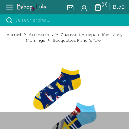
(0)

BtoB
Accueil
Accessoires
Chaussettes dépareillées Many
Mornings
Socquettes Fisher's Tale