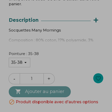
panier.
+
Description
Socquettes Many Mornings
Composition : 80% coton, 17% polyamide, 3%
élasthane
Pointure : 35-38
favorite_border

Ajouter au panier

Produit disponible avec d'autres options