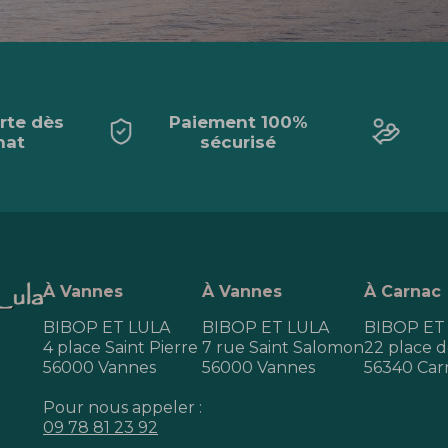
erte dès
Paiement 100%
hat
sécurisé
À Vannes
À Vannes
À Carnac
BIBOP ET LULA
BIBOP ET LULA
BIBOP ET
4 place Saint Pierre
7 rue Saint Salomon
22 place de
56000 Vannes
56000 Vannes
56340 Car
Pour nous appeler :
09 78 81 23 92