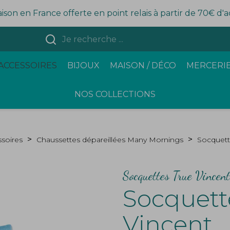
aison en France offerte en point relais à partir de 70€ d'
ACCESSOIRES
BIJOUX
MAISON / DÉCO
MERCERIE
NOS COLLECTIONS
soires
Chaussettes dépareillées Many Mornings
Socquett
Socquettes True Vincent
Socquett
Vincent