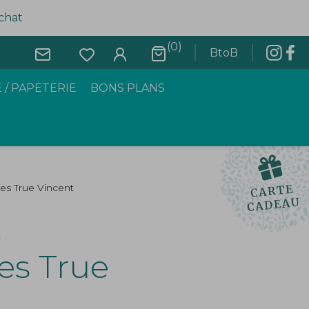
achat
(0)
BtoB
 / PAPETERIE
BONS PLANS
es True Vincent
es True