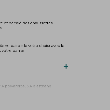
ré et décalé des chaussettes
s.
ième paire (de votre choix) avec le
 votre panier.
+
7% polyamide, 3% élasthane