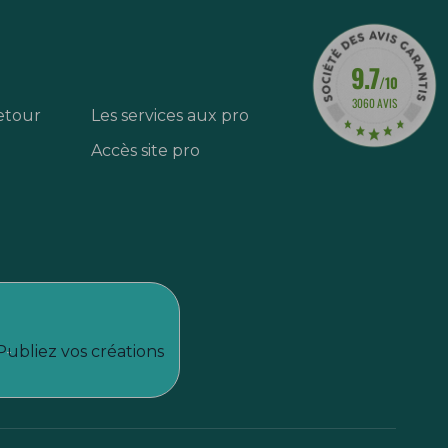
9.7
/10
3060 AVIS
etour
Les services aux pro
Accès site pro
Publiez vos créations