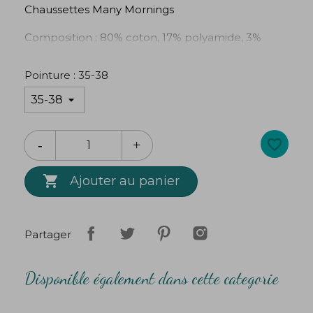
Chaussettes Many Mornings
Composition : 80% coton, 17% polyamide, 3%
élasthane
Pointure : 35-38
favorite_border

Ajouter au panier
Partager
Disponible également dans cette categorie