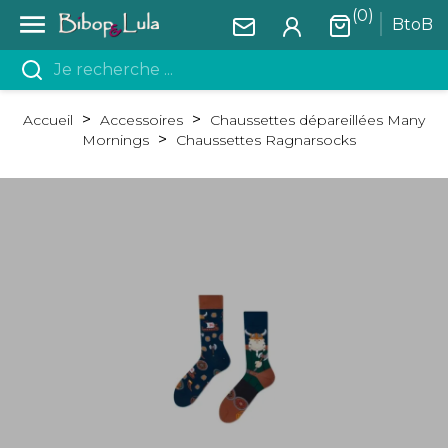
(0)

BtoB
Accueil
Accessoires
Chaussettes dépareillées Many
Mornings
Chaussettes Ragnarsocks