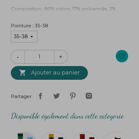
Composition : 80% coton, 17% polyamide, 3%
élasthane
Pointure : 35-38
favorite_border

Ajouter au panier
Partager
Disponible également dans cette categorie