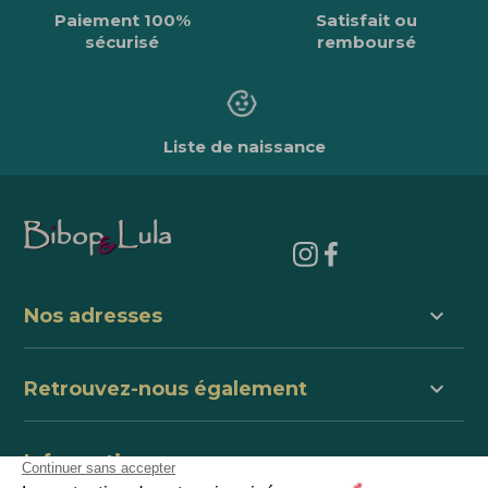
Paiement 100%
Satisfait ou
sécurisé
remboursé
Liste de naissance
keyboard_arrow_down
Nos adresses
keyboard_arrow_down
Retrouvez-nous également
keyboard_arrow_down
Informations