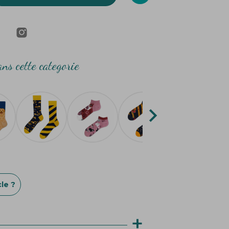
ns cette categorie

le ?
+