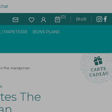
achat
(0)
BtoB
 / PAPETERIE
BONS PLANS
es The Handyman
r
tes The
an