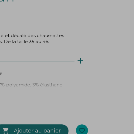
(2 avis)
ré et décalé des chaussettes
De la taille 35 au 46.
+
s
7% polyamide, 3% élasthane

favorite_border
Ajouter au panier