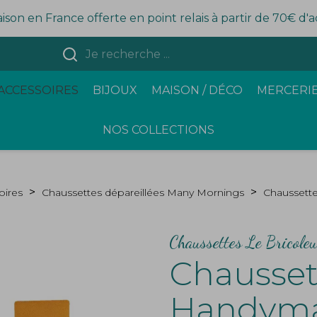
aison en France offerte en point relais à partir de 70€ d'
ACCESSOIRES
BIJOUX
MAISON / DÉCO
MERCERIE
NOS COLLECTIONS
oires
Chaussettes dépareillées Many Mornings
Chaussett
Chaussettes Le Bricoleu
Chausset
Handym