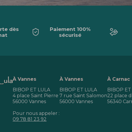
erte dès
Paiement 100%
hat
sécurisé
À Vannes
À Vannes
À Carnac
BIBOP ET LULA
BIBOP ET LULA
BIBOP ET
4 place Saint Pierre
7 rue Saint Salomon
22 place de
56000 Vannes
56000 Vannes
56340 Car
Pour nous appeler :
09 78 81 23 92