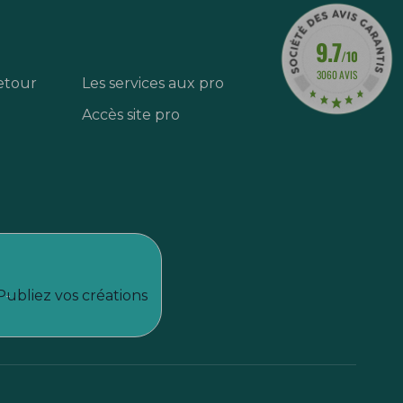
9.7
/10
3060 AVIS
etour
Les services aux pro
Accès site pro
Publiez vos créations