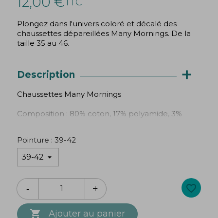
12,00 €
TTC
Plongez dans l'univers coloré et décalé des
chaussettes dépareillées Many Mornings. De la
taille 35 au 46.
+
Description
Chaussettes Many Mornings
Composition : 80% coton, 17% polyamide, 3%
élasthane
Pointure : 39-42
favorite_border

Ajouter au panier