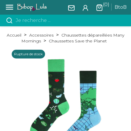
(0)

BtoB
Accueil
Accessoires
Chaussettes dépareillées Many
Mornings
Chaussettes Save the Planet
Rupture de stock