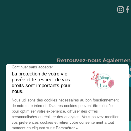
Retrouvez-nous égalemen
Nos magasins
Chez nos revendeurs