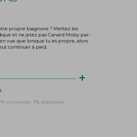
otre propre baignoire ? Mettez les
dique et ne jetez pas Canard Moby par-
 en vue que lorsque tu es propre, alors
ut continuer à pied.
+
s
7% polyamide, 3% élasthane