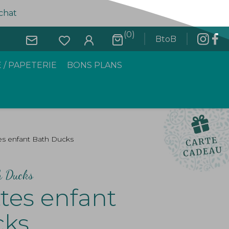
achat
(0)
BtoB
 / PAPETERIE
BONS PLANS
es enfant Bath Ducks
h Ducks
tes enfant
cks