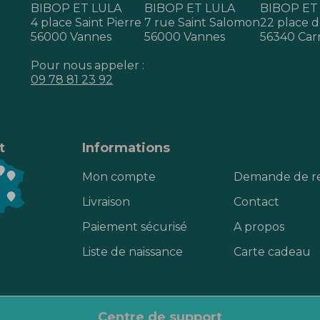
BIBOP ET LULA
BIBOP ET LULA
BIBOP ET
4 place Saint Pierre
7 rue Saint Salomon
22 place de
56000 Vannes
56000 Vannes
56340 Car
Pour nous appeler :
09 78 81 23 92
t
Informations
Mon compte
Demande de r
Livraison
Contact
Paiement sécurisé
A propos
Liste de naissance
Carte cadeau
centre de support