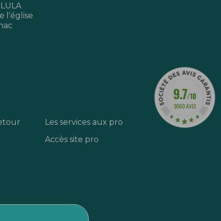
 LULA
 l'église
nac
9.7
/10
3060 AVIS
etour
Les services aux pro
Accès site pro