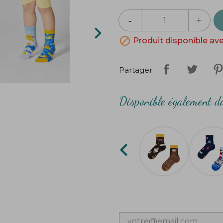


Produit disponible av
Partager
Disponible également da
