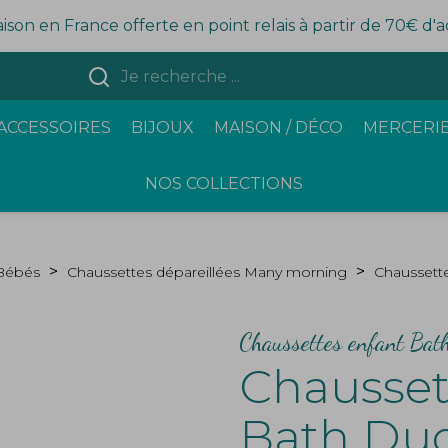
aison en France offerte en point relais à partir de 70€ d'
ACCESSOIRES
BIJOUX
MAISON / DÉCO
MERCERIE
NOS COLLECTIONS
 Bébés
Chaussettes dépareillées Many morning
Chaussett
Chaussettes enfant Bat
Chausset
Bath Du