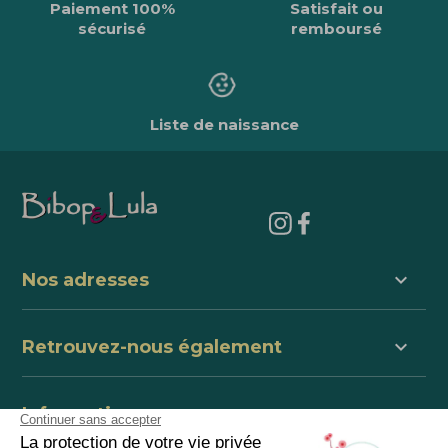
Paiement 100%
Satisfait ou
sécurisé
remboursé
Liste de naissance
keyboard_arrow_down
Nos adresses
keyboard_arrow_down
Retrouvez-nous également
keyboard_arrow_down
Informations