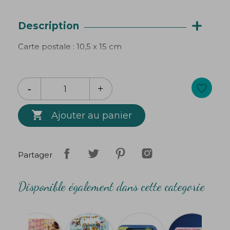
+
Description
Carte postale : 10,5 x 15 cm
favorite_border

Ajouter au panier
Partager
Disponible également dans cette categorie