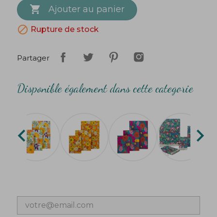

grammage environ 80g/m2
Ajouter au panier
Nombre de pages : 100 environ, non lignées, non

Rupture de stock
prédécoupées
Partager
Disponible également dans cette categorie

