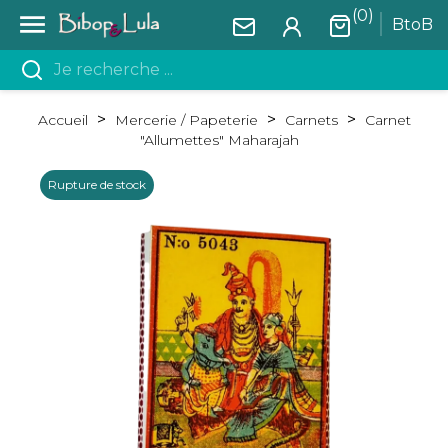
(0)

BtoB
Accueil
Mercerie / Papeterie
Carnets
Carnet
"Allumettes" Maharajah
Rupture de stock