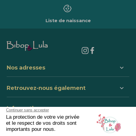
Liste de naissance
keyboard_arrow_down
Nos adresses
keyboard_arrow_down
Retrouvez-nous également
keyboard_arrow_down
Informations
keyboard_arrow_down
centre de support