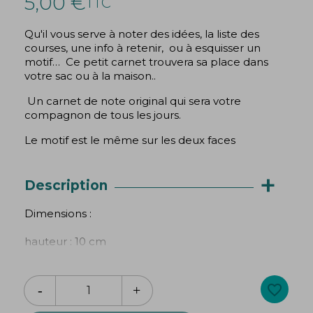
5,00 €
TTC
Qu'il vous serve à noter des idées, la liste des
courses, une info à retenir, ou à esquisser un
motif… Ce petit carnet trouvera sa place dans
votre sac ou à la maison..
Un carnet de note original qui sera votre
compagnon de tous les jours.
Le motif est le même sur les deux faces
+
Description
Dimensions :
hauteur : 10 cm
largeur : 7 cm
favorite_border
épaisseur : 1,2 cm