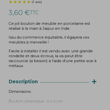
3,60 €
TTC
Ce joli bouton de meuble en porcelaine est
réalisé à la main à Jaipur en Inde.
Issu du commerce équitable, il égayera vos
(1 avis)
meubles à merveille !
Facile à installer il est vendu avec une grande
rondelle et deux écrous, la vis peut être
raccourcie (si besoin) à l'aide d'une petite scie à
métaux.
+
Description
Dimensions :
Bouton céramique : 4 x 4 cm