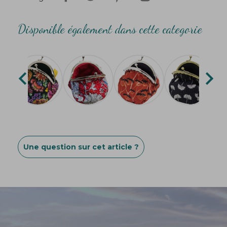
Création
Bibop
&
Lula
Disponible également dans cette categorie


Une question sur cet article ?