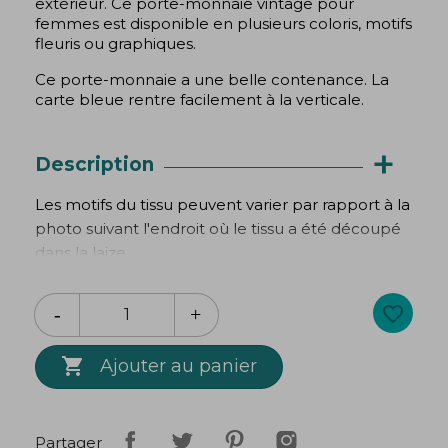
extérieur. Ce porte-monnaie vintage pour
femmes est disponible en plusieurs coloris, motifs
fleuris ou graphiques.
Ce porte-monnaie a une belle contenance. La
carte bleue rentre facilement à la verticale.
+
Description
Les motifs du tissu peuvent varier par rapport à la
photo suivant l'endroit où le tissu a été découpé
dans la laize.
100% coton doublé.
favorite_border
Hauteur 10 cm

Ajouter au panier
épaisseur du fond : 8 cm
fermoir 8 cm
Partager