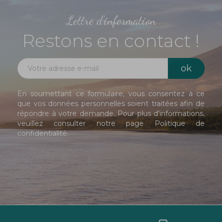
Lettre d'information
Restons en contact !
En soumettant ce formulaire, vous consentez à ce
que vos données personnelles soient traitées afin de
répondre à votre demande. Pour plus d’informations,
veuillez consulter notre page
Politique de
confidentialité
.