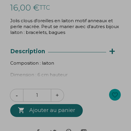
16,00 €
TTC
Jolis clous d'oreilles en laiton motif anneaux et
perle nacrée. Peut se marier avec d'autres bijoux
laiton : bracelets, bagues
+
Description
Composition : laiton
Dimension : 6 cm hauteur
Garantie sans nickel, sans plomb, sans cadmium
conformément aux normes européennes.
favorite_border
Fabrication artisanale.

Ajouter au panier