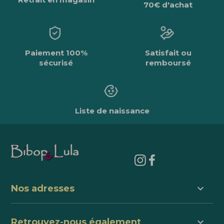
70€ d'achat
Paiement 100%
Satisfait ou
sécurisé
remboursé
Liste de naissance
keyboard_arrow_down
Nos adresses
keyboard_arrow_down
Retrouvez-nous également