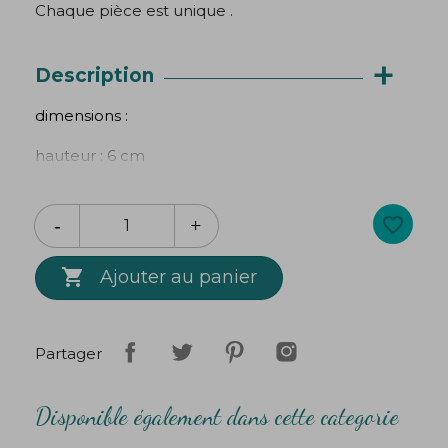
Chaque pièce est unique .
+
Description
dimensions :
hauteur : 6 cm
largeur : 3 cm
favorite_border
Fabrication artisanale balinaise

argent 925
Ajouter au panier
Partager
Disponible également dans cette categorie