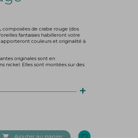
es, composées de crabe rouge (dos
oreilles fantaisies habilleront votre
s apporteront couleurs et originalité à
antes originales sont en
s nickel. Elles sont montées sur des
+
 nickel et sans cadmium,
 européennes.

favorite_border
Ajouter au panier