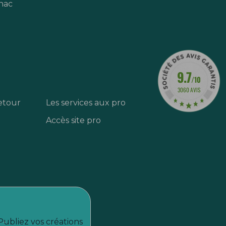
nac
9.7
/10
3060 AVIS
etour
Les services aux pro
Accès site pro
Publiez vos créations