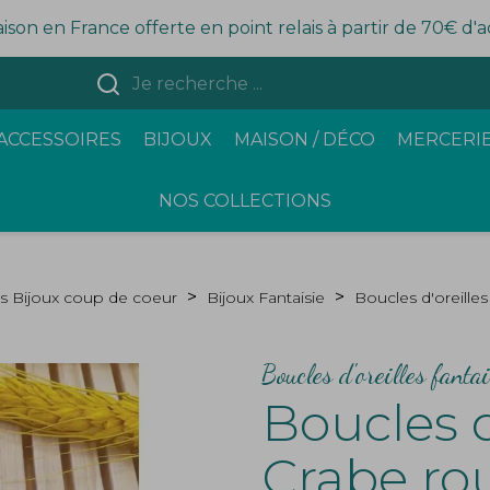
aison en France offerte en point relais à partir de 70€ d'
ACCESSOIRES
BIJOUX
MAISON / DÉCO
MERCERIE
NOS COLLECTIONS
s Bijoux coup de coeur
Bijoux Fantaisie
Boucles d'oreille
Boucles d'oreilles fanta
Boucles d
Crabe ro