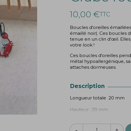
10,00 €
TTC
Boucles d'oreilles émaillé
émaillé noir). Ces boucles d'
tenue en un clin d'œil. Elle
votre look !
Ces boucles d'oreilles pend
métal
hypoallergénique, san
attaches dormeuses.
Description
Longueur totale 20 mm
Hauteur : 20 mm
Garanties sans plomb, sans
conformément aux normes