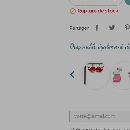

Rupture de stock
Partager
Disponible également da

Prévenez-moi lorsque le pr