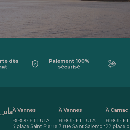
erte dès
Paiement 100%
hat
sécurisé
À Vannes
À Vannes
À Carnac
BIBOP ET LULA
BIBOP ET LULA
BIBOP ET
4 place Saint Pierre
7 rue Saint Salomon
22 place de