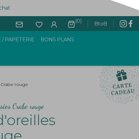
achat
(0)
BtoB
 / PAPETERIE
BONS PLANS
s Crabe rouge
isies Crabe rouge
'oreilles
uge