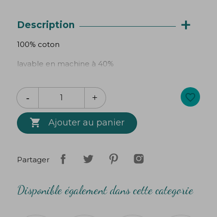
+
Description
100% coton
lavable en machine à 40%
tour de tête minimum 52 cm (dès 4 ans)
favorite_border
tour de tête maximum 65 cm

Création
Bibop
&
Lula
Ajouter au panier
Partager
Disponible également dans cette categorie