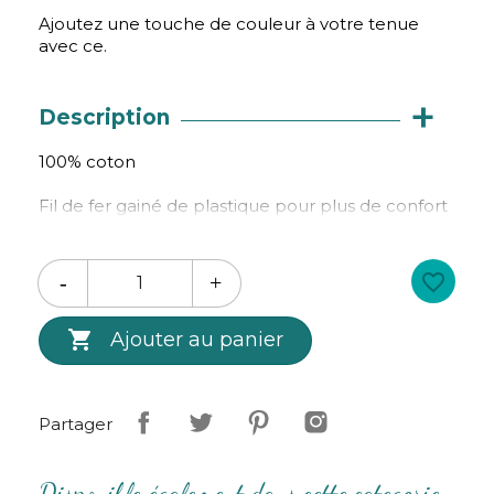
Ajoutez une touche de couleur à votre tenue
avec ce.
+
Description
100% coton
Fil de fer gainé de plastique pour plus de confort
et de maintien.
Longueur : 83 cm
favorite_border
Largeur : 4.5 cm

Ajouter au panier
Création
Bibop
&
Lula
Partager
Disponible également dans cette categorie