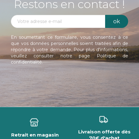
Restons en contact !
En soumettant ce formulaire, vous consentez à ce
que vos données personnelles soient traitées afin de
répondre à votre demande. Pour plus d’informations,
veuillez consulter notre page
Politique de
confidentialité
.
Livraison offerte dès
Retrait en magasin
70€ d'achat