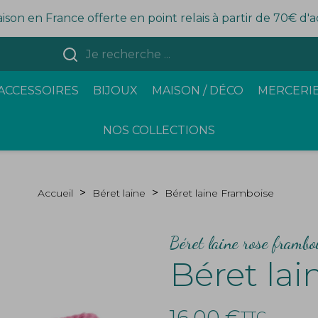
aison en France offerte en point relais à partir de 70€ d'
ACCESSOIRES
BIJOUX
MAISON / DÉCO
MERCERIE
NOS COLLECTIONS
Accueil
Béret laine
Béret laine Framboise
Béret laine rose frambo
Béret la
16,00 €
TTC