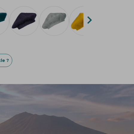

le ?
!