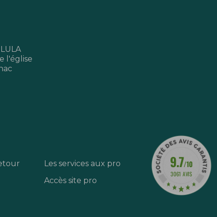
 LULA
 l'église
nac
9.7
etour
Les services aux pro
/10
3061 AVIS
Accès site pro