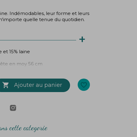
ine. Indémodables, leur forme et leurs
n'importe quelle tenue du quotidien.
+
 et 15% laine
 tête en moy 56 cm

favorite_border
Ajouter au panier
ns cette categorie