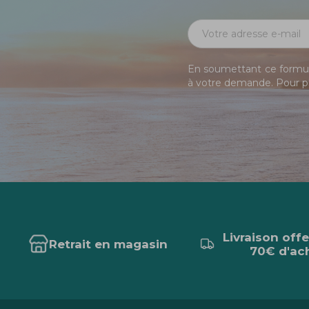
En soumettant ce formula
à votre demande. Pour pl
Livraison off
Retrait en magasin
70€ d'ac