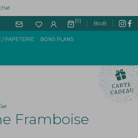
achat
(0)
BtoB
 / PAPETERIE
BONS PLANS
ise
ine Framboise