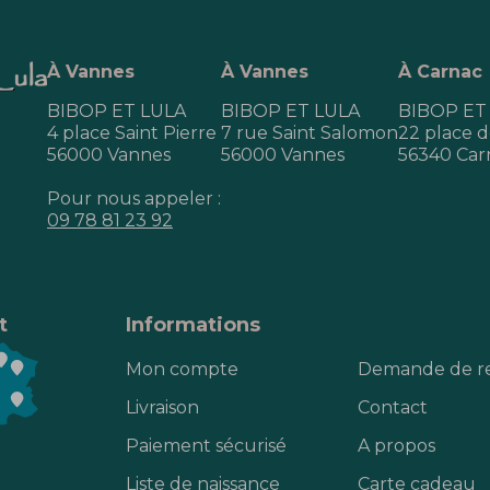
À Vannes
À Vannes
À Carnac
BIBOP ET LULA
BIBOP ET LULA
BIBOP ET
4 place Saint Pierre
7 rue Saint Salomon
22 place de
56000 Vannes
56000 Vannes
56340 Car
Pour nous appeler :
09 78 81 23 92
t
Informations
Mon compte
Demande de r
Livraison
Contact
Paiement sécurisé
A propos
Liste de naissance
Carte cadeau