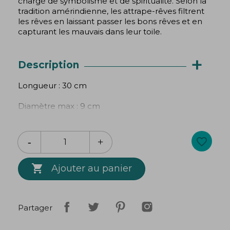
chargé de symbolisme et de spiritualité. Selon la
tradition amérindienne, les attrape-rêves filtrent
les rêves en laissant passer les bons rêves et en
capturant les mauvais dans leur toile.
+
Description
Longueur : 30 cm
Diamètre max : 9 cm
Tissage 100% coton
favorite_border

Ajouter au panier
Partager