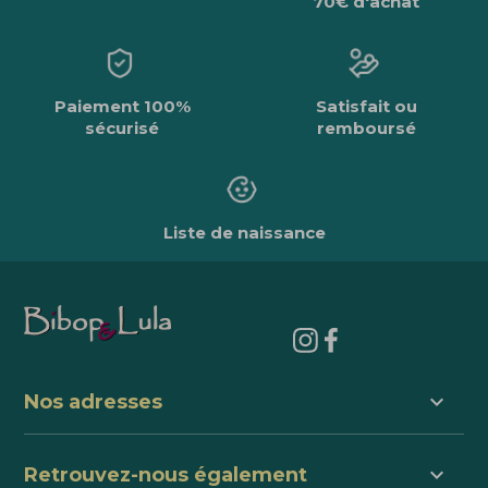
70€ d'achat
Paiement 100%
Satisfait ou
sécurisé
remboursé
Liste de naissance
keyboard_arrow_down
Nos adresses
keyboard_arrow_down
Retrouvez-nous également