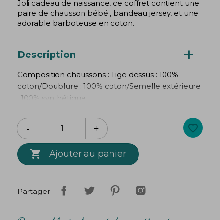
Joli cadeau de naissance, ce coffret contient une
paire de chausson bébé , bandeau jersey, et une
adorable barboteuse en coton.
+
Description
Composition chaussons : Tige dessus : 100%
coton/Doublure : 100% coton/Semelle extérieure
: 100% synthétique
Composition bavoir-bandana: 100% coton
favorite_border
Composition barboteuse : 100% coton

Ajouter au panier
Ce produit ne contient pas de cuir.
Partager