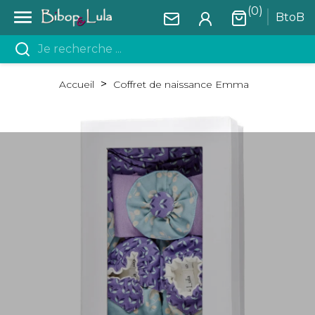
(0)

BtoB
Accueil
Coffret de naissance Emma