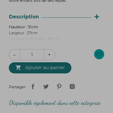
votre enfant lors de ses repas.
+
Description
Hauteur : 31cm
Largeur : 27cm
Longueur d'un lien : 30cm
100% coton
favorite_border
Création
Bibop
&
Lula

Ajouter au panier
Partager
Disponible également dans cette categorie