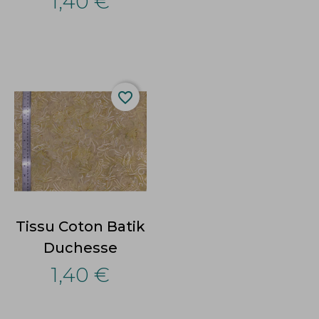
1,40 €
favorite_border
Tissu Coton Batik
Duchesse
1,40 €