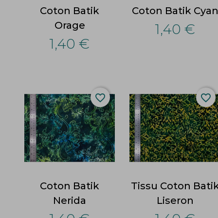
Coton Batik
Coton Batik Cya
Orage
1,40 €
1,40 €
favorite_border
favorite_border
Coton Batik
Tissu Coton Bati
Nerida
Liseron