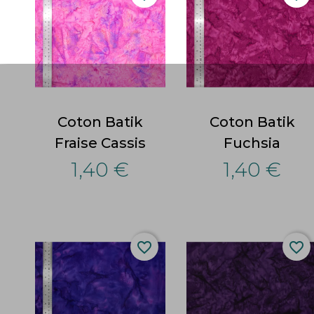
Coton Batik
Coton Batik
Fraise Cassis
Fuchsia
1,40 €
1,40 €
favorite_border
favorite_border