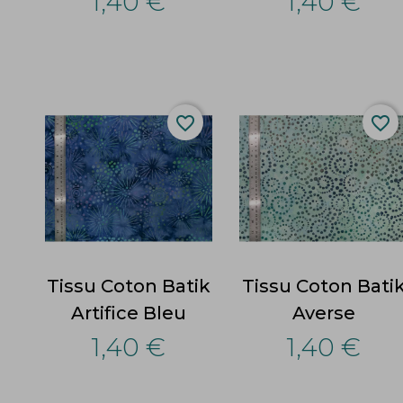
1,40 €
1,40 €
favorite_border
favorite_border
Tissu Coton Batik
Tissu Coton Bati
Artifice Bleu
Averse
1,40 €
1,40 €