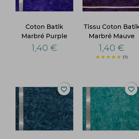
Coton Batik
Tissu Coton Bati
Marbré Purple
Marbré Mauve
1,40 €
1,40 €
(1)
favorite_border
favorite_border