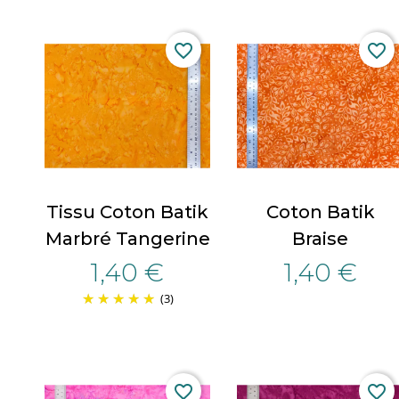
favorite_border
favorite_border
Tissu Coton Batik
Coton Batik
Marbré Tangerine
Braise
1,40 €
1,40 €
(3)
favorite_border
favorite_border