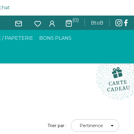
achat
(0)
BtoB
 / PAPETERIE
BONS PLANS

Trier par :
Pertinence