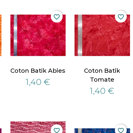
favorite_border
favorite_border
Coton Batik Abies
Coton Batik
Tomate
1,40 €
1,40 €
favorite_border
favorite_border