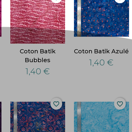
Coton Batik
Coton Batik Azulé
Bubbles
1,40 €
1,40 €
favorite_border
favorite_border