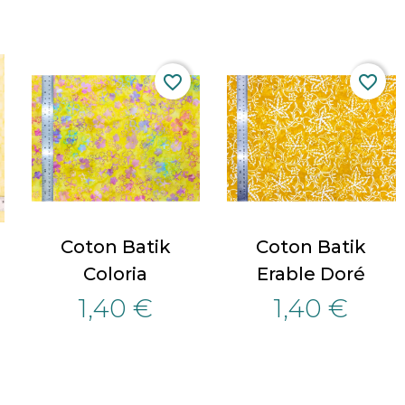
favorite_border
favorite_border
Coton Batik
Coton Batik
Coloria
Erable Doré
1,40 €
1,40 €