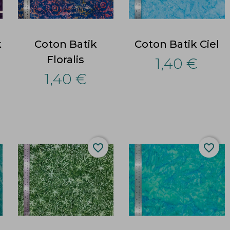
k
Coton Batik
Coton Batik Ciel
Floralis
1,40 €
1,40 €
favorite_border
favorite_border