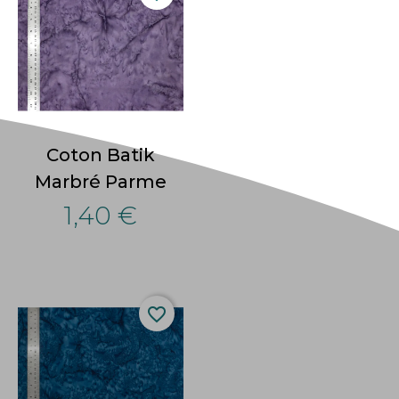
Coton Batik
Marbré Parme
1,40 €
favorite_border