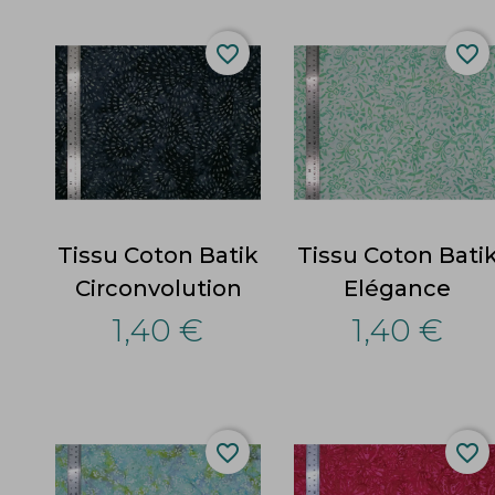
favorite_border
favorite_border
Tissu Coton Batik
Tissu Coton Bati
Circonvolution
Elégance
1,40 €
1,40 €
favorite_border
favorite_border