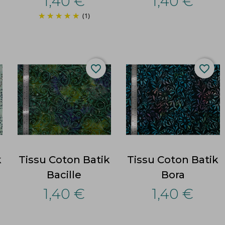
1,40 €
1,40 €
(1)
favorite_border
favorite_border
k
Tissu Coton Batik
Tissu Coton Batik
Bacille
Bora
1,40 €
1,40 €