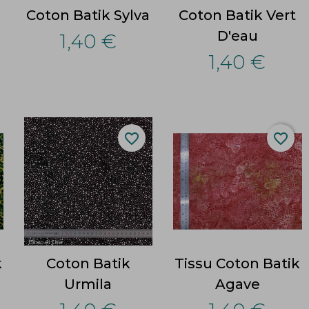
n
Coton Batik Sylva
Coton Batik Vert
D'eau
1,40 €
1,40 €
favorite_border
favorite_border
k
Coton Batik
Tissu Coton Batik
Urmila
Agave