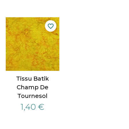
favorite_border
Tissu Batik
Champ De
Tournesol
1,40 €