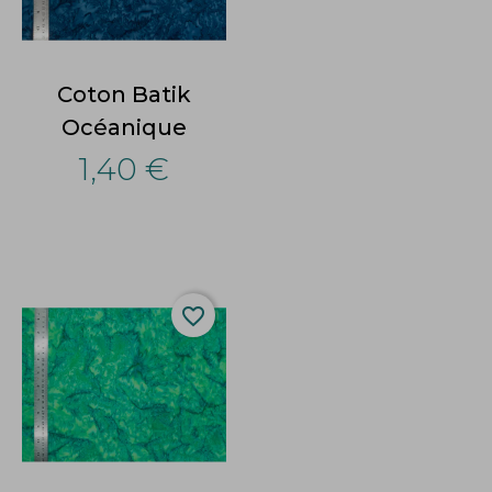
Coton Batik
Océanique
1,40 €
favorite_border