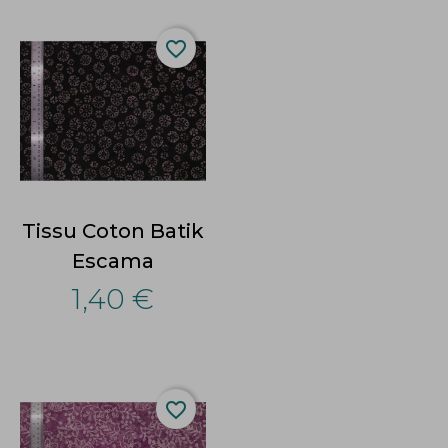
favorite_border
Tissu Coton Batik
Escama
1,40 €
favorite_border