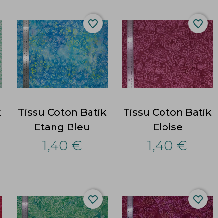
favorite_border
favorite_border
k
Tissu Coton Batik
Tissu Coton Batik
Etang Bleu
Eloise
1,40 €
1,40 €
favorite_border
favorite_border