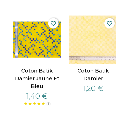
favorite_border
favorite_border
Coton Batik
Coton Batik
Damier Jaune Et
Damier
Bleu
1,20 €
1,40 €
(1)