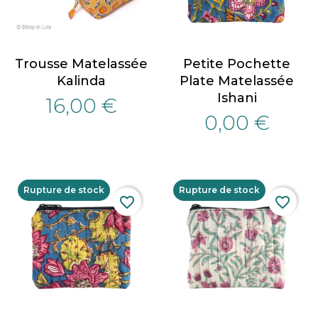
Trousse Matelassée
Petite Pochette
Kalinda
Plate Matelassée
Ishani
16,00 €
0,00 €
Rupture de stock
Rupture de stock
favorite_border
favorite_border