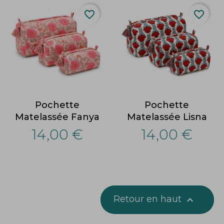
favorite_border
favorite_border
Pochette
Pochette
Matelassée Fanya
Matelassée Lisna
14,00 €
14,00 €
Retour en haut
