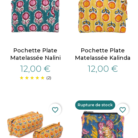
Pochette Plate
Pochette Plate
Matelassée Nalini
Matelassée Kalinda
12,00 €
12,00 €
(2)
Rupture de stock
favorite_border
favorite_border