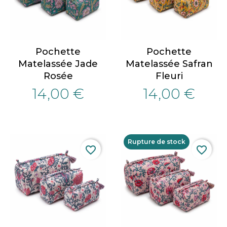
Pochette
Pochette
Matelassée Jade
Matelassée Safran
Rosée
Fleuri
14,00 €
14,00 €
Rupture de stock
favorite_border
favorite_border