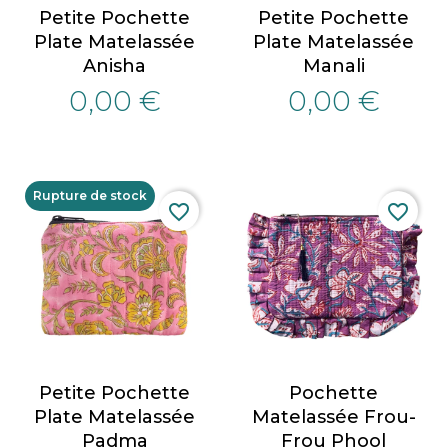
Petite Pochette
Petite Pochette
Plate Matelassée
Plate Matelassée
Anisha
Manali
0,00 €
0,00 €
Rupture de stock
favorite_border
favorite_border
Petite Pochette
Pochette
Plate Matelassée
Matelassée Frou-
Padma
Frou Phool