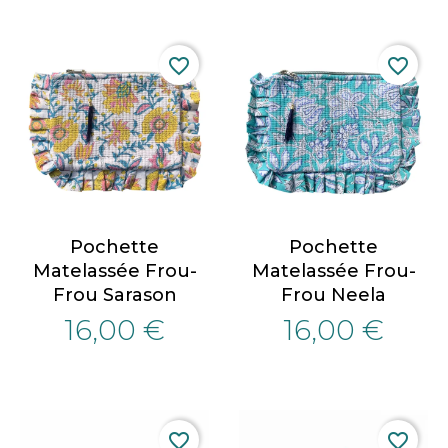
favorite_border
favorite_border
Pochette
Pochette
Matelassée Frou-
Matelassée Frou-
Frou Sarason
Frou Neela
16,00 €
16,00 €
favorite_border
favorite_border