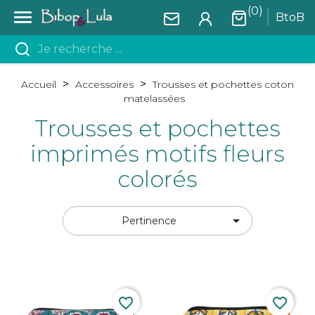
(0)

BtoB
Accueil
Accessoires
Trousses et pochettes coton
matelassées
Trousses et pochettes
imprimés motifs fleurs
colorés

Pertinence
favorite_border
favorite_border