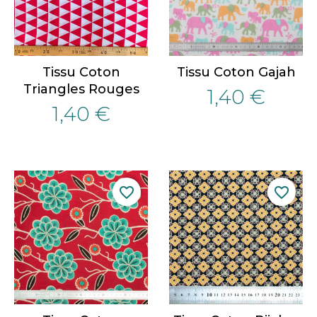
Tissu Coton
Tissu Coton Gajah
Triangles Rouges
1,40 €
1,40 €
favorite_border
favorite_border