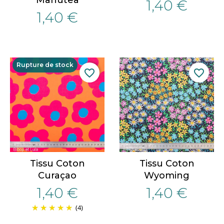
Manutea
1,40 €
1,40 €
Rupture de stock
favorite_border
favorite_border
Tissu Coton
Tissu Coton
Curaçao
Wyoming
1,40 €
1,40 €
(4)