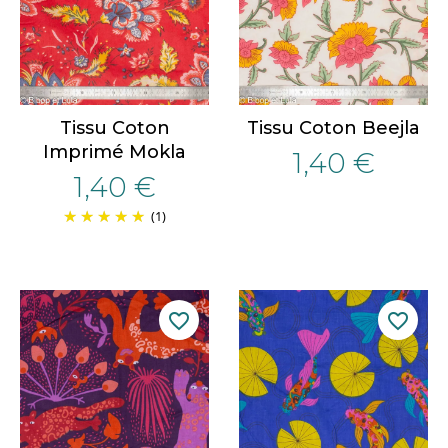
Tissu Coton
Tissu Coton Beejla
Imprimé Mokla
1,40 €
1,40 €
(1)
favorite_border
favorite_border