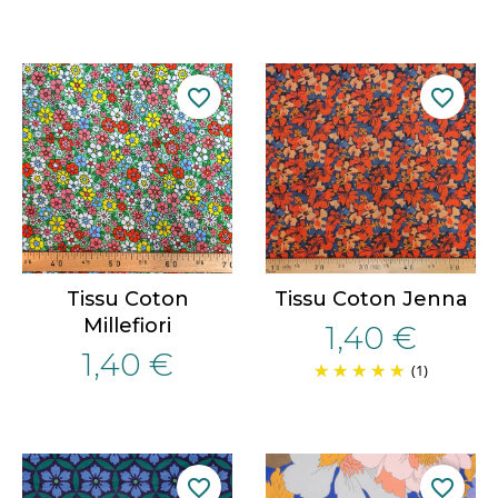
favorite_border
favorite_border
Tissu Coton
Tissu Coton Jenna
Millefiori
1,40 €
1,40 €
(1)
favorite_border
favorite_border