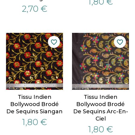
1,80 €
2,70 €
favorite_border
favorite_border
Tissu Indien
Tissu Indien
Bollywood Brodé
Bollywood Brodé
De Sequins Siangan
De Sequins Arc-En-
Ciel
1,80 €
1,80 €