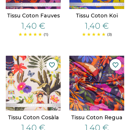
Tissu Coton Fauves
Tissu Coton Koï
1,40 €
1,40 €
(1)
(3)
favorite_border
favorite_border
Tissu Coton Cosàla
Tissu Coton Regua
1,40 €
1,40 €