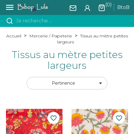
(0)

BtoB
Accueil
Mercerie / Papeterie
Tissus au mètre petites
largeurs
Tissus au mètre petites
largeurs

Pertinence
favorite_border
favorite_border