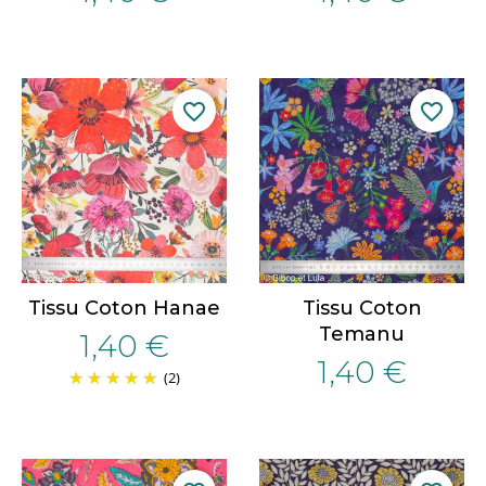
favorite_border
favorite_border
Tissu Coton Hanae
Tissu Coton
Temanu
1,40 €
1,40 €
(2)