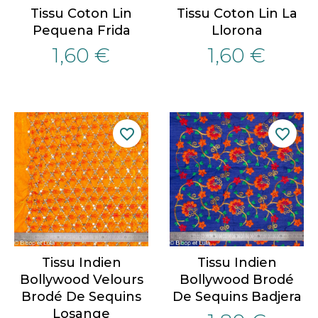
Tissu Coton Lin
Tissu Coton Lin La
Pequena Frida
Llorona
1,60 €
1,60 €
favorite_border
favorite_border
Tissu Indien
Tissu Indien
Bollywood Velours
Bollywood Brodé
Brodé De Sequins
De Sequins Badjera
Losange