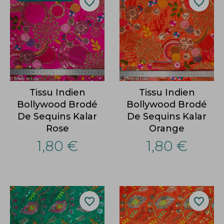
favorite_border
favorite_border
Tissu Indien
Tissu Indien
Bollywood Brodé
Bollywood Brodé
De Sequins Kalar
De Sequins Kalar
Rose
Orange
1,80 €
1,80 €
favorite_border
favorite_border