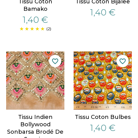
Tissu Coton
Tissu Coton Bijalee
Bamako
1,40 €
1,40 €
(2)
favorite_border
favorite_border
Tissu Indien
Tissu Coton Bulbes
Bollywood
1,40 €
Sonbarsa Brodé De