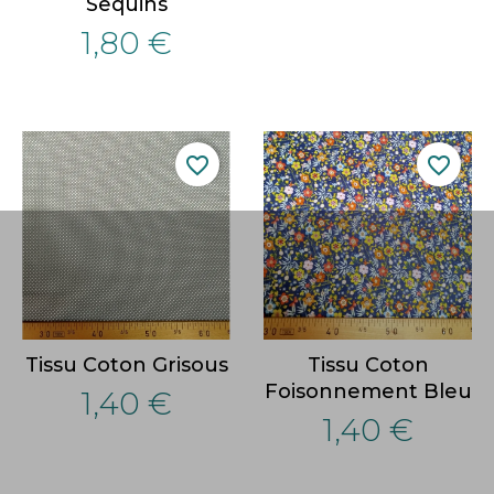
Sequins
1,80 €
favorite_border
favorite_border
Tissu Coton Grisous
Tissu Coton
Foisonnement Bleu
1,40 €
1,40 €