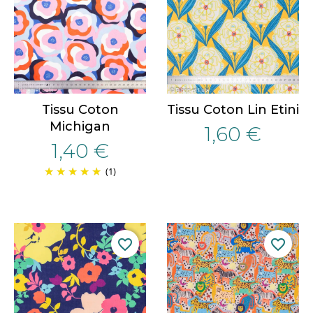
Tissu Coton
Tissu Coton Lin Etini
Michigan
1,60 €
1,40 €
(1)
favorite_border
favorite_border