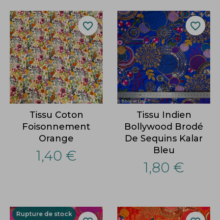
favorite_border
favorite_border
Tissu Coton
Tissu Indien
Foisonnement
Bollywood Brodé
Orange
De Sequins Kalar
Bleu
1,40 €
1,80 €
Rupture de stock