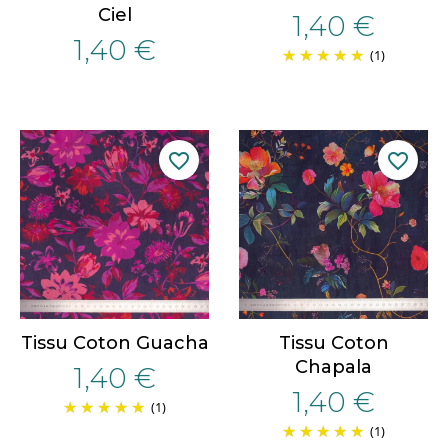
Ciel
1,40 €
1,40 €
(1)
favorite_border
favorite_border
Tissu Coton Guacha
Tissu Coton
Chapala
1,40 €
1,40 €
(1)
(1)