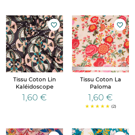
favorite_border
favorite_border
Tissu Coton Lin
Tissu Coton La
Kaléidoscope
Paloma
1,60 €
1,60 €
(2)