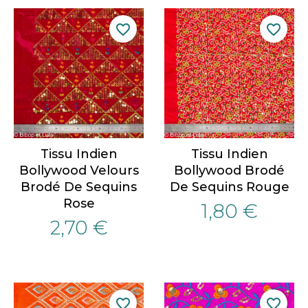
favorite_border
favorite_border
Tissu Indien
Tissu Indien
Bollywood Velours
Bollywood Brodé
Brodé De Sequins
De Sequins Rouge
Rose
1,80 €
2,70 €
favorite_border
favorite_border