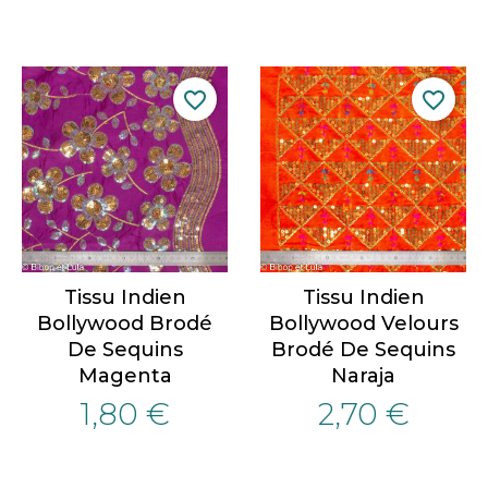
favorite_border
favorite_border
Tissu Indien
Tissu Indien
Bollywood Brodé
Bollywood Velours
De Sequins
Brodé De Sequins
Magenta
Naraja
1,80 €
2,70 €