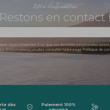
Lettre d'information
Restons en contact 
ire, vous consentez à ce que vos données personnelles soient 
us d’informations, veuillez consulter notre page
Politique de con
erte dès
Paiement 100%
hat
sécurisé