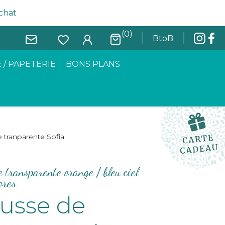
achat
(0)
BtoB
 / PAPETERIE
BONS PLANS
e tranparente Sofia
te transparente orange / bleu ciel
ores
ousse de