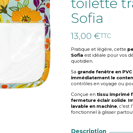
toilette 
Sofia
13,00 €
TTC
Pratique et légère, cette
pe
Sofia
est idéale pour vos 
quotidien.
Sa
grande fenêtre en PVC
immédiatement le conte
contrôles en voyage ou pour
Conçue en
tissu imprimé f
fermeture éclair solide
.
I
lavable en machine
, c’est
fonctionnel à glisser partout
Description