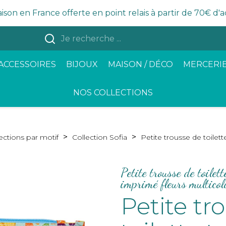
aison en France offerte en point relais à partir de 70€ d'
ACCESSOIRES
BIJOUX
MAISON / DÉCO
MERCERIE
NOS COLLECTIONS
ections par motif
Collection Sofia
Petite trousse de toilett
Petite trousse de toilet
imprimé fleurs multicol
Petite tr