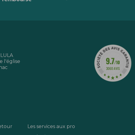
 LULA
9.7
 l'église
/10
nac
3060 AVIS
etour
Les services aux pro