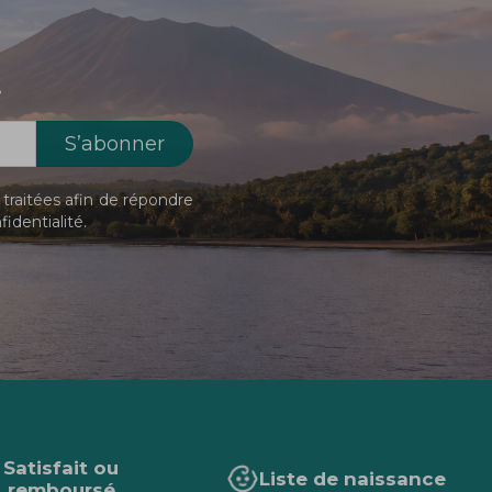
!
traitées afin de répondre
fidentialité
.
Satisfait ou
Liste de naissance
remboursé