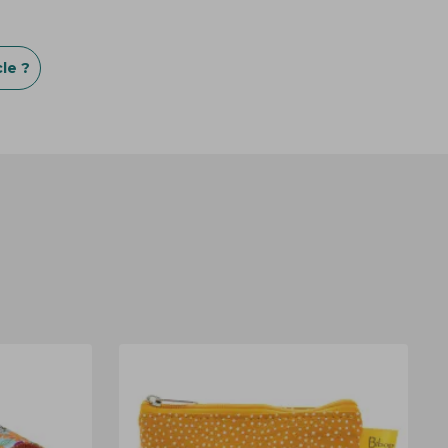
r
le ?