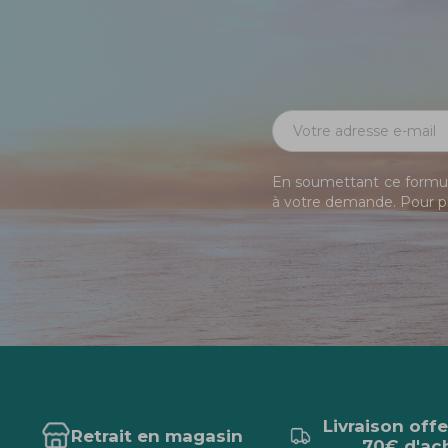
En soumettant ce formula
à votre demande. Pour pl
Livraison off
Retrait en magasin
70€ d'ac