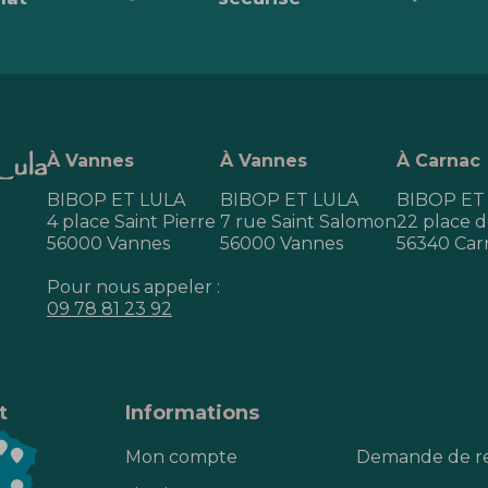
À Vannes
À Vannes
À Carnac
BIBOP ET LULA
BIBOP ET LULA
BIBOP ET
4 place Saint Pierre
7 rue Saint Salomon
22 place de
56000 Vannes
56000 Vannes
56340 Car
Pour nous appeler :
09 78 81 23 92
t
Informations
Mon compte
Demande de r