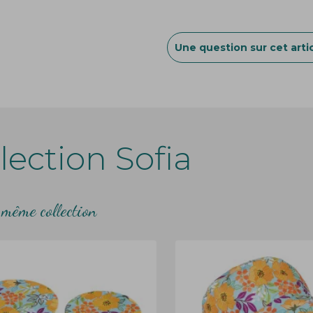
déplacements
40% coton et 60% polyeste
Une question sur cet artic
Création
Bibop
&
Lula
lection Sofia
 même collection